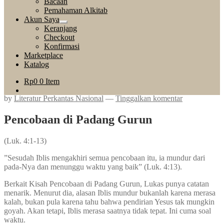
Bacaan
child
Pemahaman Alkitab
menu
Akun Saya
Expand
Keranjang
child
Checkout
menu
Konfirmasi
Marketplace
Katalog
Rp
0
0 Item
by
Literatur Perkantas Nasional
—
Tinggalkan komentar
Pencobaan di Padang Gurun
(Luk. 4:1-13)
”Sesudah Iblis mengakhiri semua pencobaan itu, ia mundur dari
pada-Nya dan menunggu waktu yang baik” (Luk. 4:13).
Berkait Kisah Pencobaan di Padang Gurun, Lukas punya catatan
menarik. Menurut dia, alasan Iblis mundur bukanlah karena merasa
kalah, bukan pula karena tahu bahwa pendirian Yesus tak mungkin
goyah. Akan tetapi, Iblis merasa saatnya tidak tepat. Ini cuma soal
waktu.