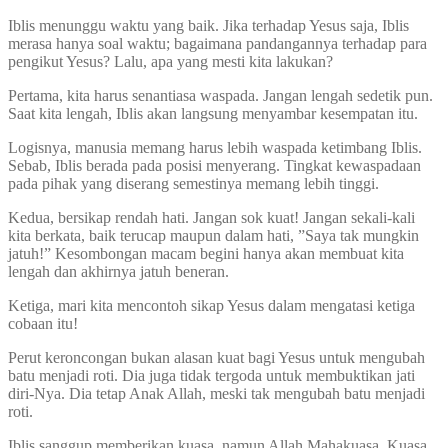
Iblis menunggu waktu yang baik. Jika terhadap Yesus saja, Iblis
merasa hanya soal waktu; bagaimana pandangannya terhadap para
pengikut Yesus? Lalu, apa yang mesti kita lakukan?
Pertama, kita harus senantiasa waspada. Jangan lengah sedetik pun.
Saat kita lengah, Iblis akan langsung menyambar kesempatan itu.
Logisnya, manusia memang harus lebih waspada ketimbang Iblis.
Sebab, Iblis berada pada posisi menyerang. Tingkat kewaspadaan
pada pihak yang diserang semestinya memang lebih tinggi.
Kedua, bersikap rendah hati. Jangan sok kuat! Jangan sekali-kali
kita berkata, baik terucap maupun dalam hati, ”Saya tak mungkin
jatuh!” Kesombongan macam begini hanya akan membuat kita
lengah dan akhirnya jatuh beneran.
Ketiga, mari kita mencontoh sikap Yesus dalam mengatasi ketiga
cobaan itu!
Perut keroncongan bukan alasan kuat bagi Yesus untuk mengubah
batu menjadi roti. Dia juga tidak tergoda untuk membuktikan jati
diri-Nya. Dia tetap Anak Allah, meski tak mengubah batu menjadi
roti.
Iblis sanggup memberikan kuasa, namun Allah Mahakuasa. Kuasa