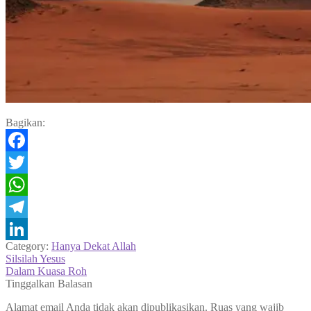
Bagikan:
Facebook
Twitter
WhatsApp
Telegram
Category:
Hanya Dekat Allah
LinkedIn
Navigasi
Previous
Silsilah Yesus
post:
Next
Dalam Kuasa Roh
pos
post:
Tinggalkan Balasan
Alamat email Anda tidak akan dipublikasikan.
Ruas yang wajib