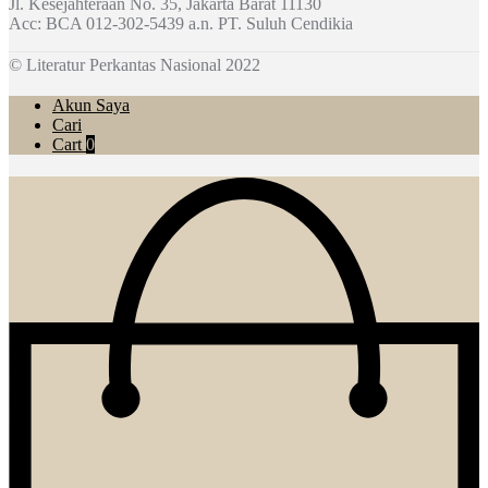
Jl. Kesejahteraan No. 35, Jakarta Barat 11130
Acc: BCA 012-302-5439 a.n. PT. Suluh Cendikia
© Literatur Perkantas Nasional 2022
Akun Saya
Cari
Cart
0