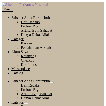
Skip
Langsung
to
ke
Menu
navigation
isi
Sahabat Anda Bertumbuh
Dari Redaksi
Embun Pagi
Artikel Bagi Sahabat
Hanya Dekat Allah
Kategori
Bacaan
Pemahaman Alkitab
Akun Saya
Keranjang
Checkout
Konfirmasi
Marketplace
Katalog
Sahabat Anda Bertumbuh
Expand
Dari Redaksi
child
Embun Pagi
menu
Artikel Bagi Sahabat
Hanya Dekat Allah
Kategori
Expand