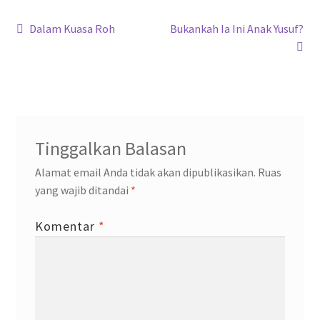
o
p
m
n
Navigasi
k
p
Previous
Next
Dalam Kuasa Roh
Bukankah Ia Ini Anak Yusuf?
post:
post:
pos
Tinggalkan Balasan
Alamat email Anda tidak akan dipublikasikan.
Ruas
yang wajib ditandai
*
Komentar
*