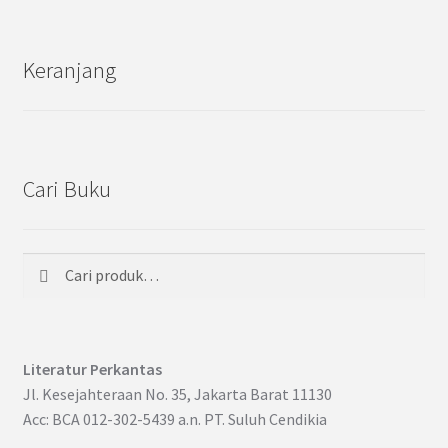
Keranjang
Cari Buku
Cari
Pencarian
untuk:
Literatur Perkantas
Jl. Kesejahteraan No. 35, Jakarta Barat 11130
Acc: BCA 012-302-5439 a.n. PT. Suluh Cendikia