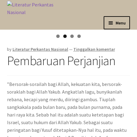
Skip
Langsung
to
ke
navigation
isi
Menu
Expand
Sahabat Anda Bertumbuh
child
by
Literatur Perkantas Nasional
—
Tinggalkan komentar
menu
Expand
Kategori
Pembaruan Perjanjian
child
menu
Expand
Akun Saya
child
menu
”Bersorak-sorailah bagi Allah, kekuatan kita, bersorak-
Marketplace
soraklah bagi Allah Yakub. Angkatlah lagu, bunyikanlah
rebana, kecapi yang merdu, diiringi gambus. Tiuplah
Katalog
sangkakala pada bulan baru, pada bulan purnama, pada
hari raya kita. Sebab hal itu adalah suatu ketetapan bagi
Israel, suatu hukum dari Allah Yakub. Sebagai suatu
peringatan bagi Yusuf ditetapkan-Nya hal itu, pada waktu