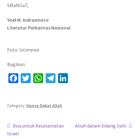
SMaNGaT,
Yoel M. Indrasmoro
Literatur Perkantas Nasional
Foto: Istimewa
Bagikan:
Fa
T
W
Te
Li
ce
wi
h
le
n
b
tt
at
gr
ke
o
er
sA
a
dI
Category:
Hanya Dekat Allah
o
p
m
n
Navigasi
k
p
Previous
Next
Doa untuk Keselamatan
Allah dalam Sidang Ilahi
post:
post:
Israel