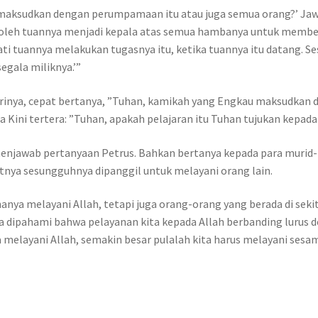
 maksudkan dengan perumpamaan itu atau juga semua orang?’ Jawa
at oleh tuannya menjadi kepala atas semua hambanya untuk mem
i tuannya melakukan tugasnya itu, ketika tuannya itu datang. 
gala miliknya.’”
irinya, cepat bertanya, ”Tuhan, kamikah yang Engkau maksudkan
 Kini tertera: ”Tuhan, apakah pelajaran itu Tuhan tujukan kepad
menjawab pertanyaan Petrus. Bahkan bertanya kepada para murid-N
nya sesungguhnya dipanggil untuk melayani orang lain.
hanya melayani Allah, tetapi juga orang-orang yang berada di seki
juga dipahami bahwa pelayanan kita kepada Allah berbanding lurus
a melayani Allah, semakin besar pulalah kita harus melayani sesam