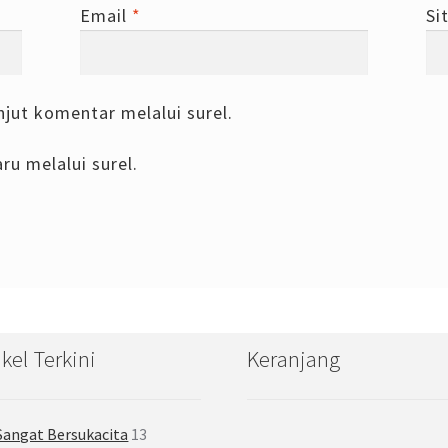
Email
*
Si
njut komentar melalui surel.
ru melalui surel.
ikel Terkini
Keranjang
Sangat Bersukacita
13