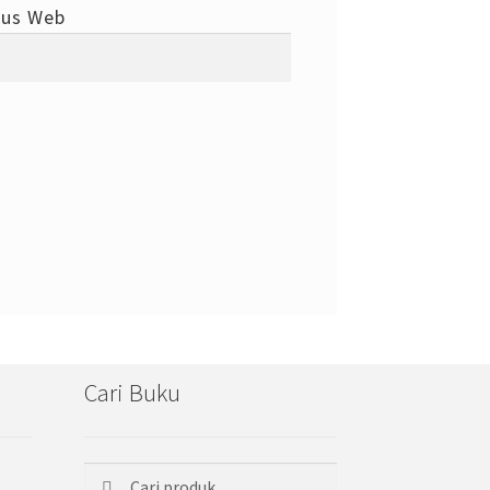
tus Web
Cari Buku
Cari
Pencarian