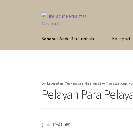
Skip
Langsung
to
ke
navigation
isi
Sahabat Anda Bertumbuh
Kategori
by
Literatur Perkantas Nasional
—
Tinggalkan k
Pelayan Para Pelay
(Luk. 12:41-48)