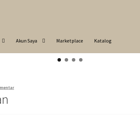
Akun Saya
Marketplace
Katalog
omentar
an