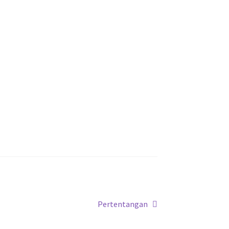
Next
Pertentangan
post: