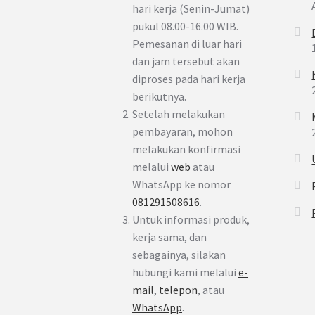
hari kerja (Senin-Jumat)
pukul 08.00-16.00 WIB.
Pemesanan di luar hari
dan jam tersebut akan
diproses pada hari kerja
berikutnya.
Setelah melakukan
pembayaran, mohon
melakukan konfirmasi
melalui
web
atau
WhatsApp ke nomor
081291508616
.
Untuk informasi produk,
kerja sama, dan
sebagainya, silakan
hubungi kami melalui
e-
mail
,
telepon
, atau
WhatsApp
.