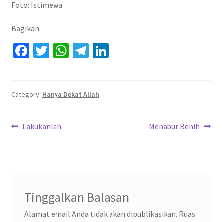
Foto: Istimewa
Bagikan:
Fa
T
W
Te
Li
ce
wi
h
le
n
b
tt
at
gr
ke
o
er
sA
a
dI
Category:
Hanya Dekat Allah
o
p
m
n
Navigasi
k
p
Previous
Next
Lakukanlah
Menabur Benih
post:
post:
pos
Tinggalkan Balasan
Alamat email Anda tidak akan dipublikasikan.
Ruas