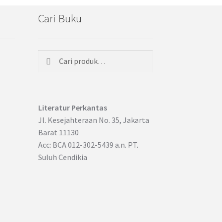
Cari Buku
Cari
Pencarian
untuk:
Literatur Perkantas
Jl. Kesejahteraan No. 35, Jakarta
Barat 11130
Acc: BCA 012-302-5439 a.n. PT.
Suluh Cendikia