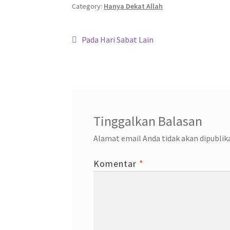
o
er
sA
a
dI
Category:
Hanya Dekat Allah
o
p
m
n
Navigasi
k
p
Previous
Pada Hari Sabat Lain
post:
pos
Tinggalkan Balasan
Alamat email Anda tidak akan dipublik
Komentar
*