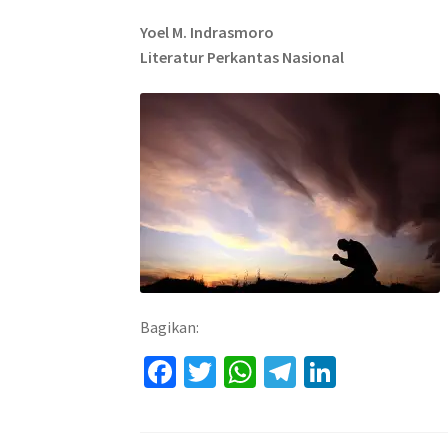
Yoel M. Indrasmoro
Literatur Perkantas Nasional
Bagikan:
Fa
T
W
Te
Li
ce
wi
h
le
n
b
tt
at
gr
ke