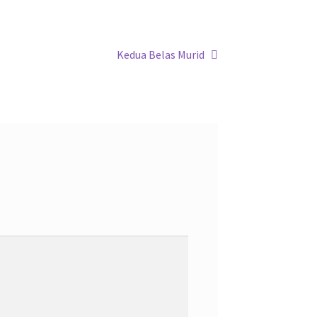
Next
Kedua Belas Murid
post: