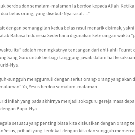
 untuk berdoa dan semalam-malaman Ia berdoa kepada Allah. Ketik
 dua belas orang, yang disebut-Nya rasul….”
it dengan pemanggilan kedua belas rasul menarik disimak, yakni 
kitab Bahasa Indonesia Sederhana digunakan keterangan waktu ”p
waktu itu” adalah meningkatnya tentangan dari ahli-ahli Taurat 
rong Sang Guru untuk berbagi tanggung jawab dalam hal kesaksian 
urid-Nya.
gguh-sungguh menggumuli dengan serius orang-orang yang akan di
alaman”. Ya, Yesus berdoa semalam-malaman.
id inilah yang pada akhirnya menjadi sokoguru gereja masa depa
n dengan Bapa-Nya.
Segala sesuatu yang penting biasa kita diskusikan dengan orang t
 Yesus, pribadi yang terdekat dengan kita dan sungguh memercayai