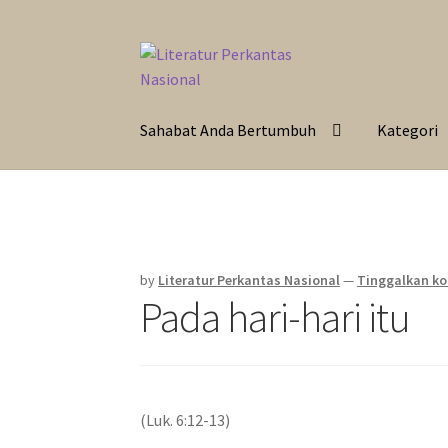
Skip
Langsung
to
ke
navigation
isi
Sahabat Anda Bertumbuh
Kategori
by
Literatur Perkantas Nasional
—
Tinggalkan k
Pada hari-hari itu
(Luk. 6:12-13)