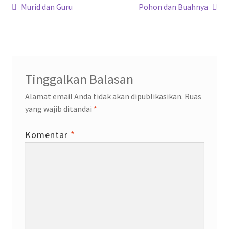
Navigasi
k
p
Previous
Next
Murid dan Guru
Pohon dan Buahnya
post:
post:
pos
Tinggalkan Balasan
Alamat email Anda tidak akan dipublikasikan.
Ruas
yang wajib ditandai
*
Komentar
*