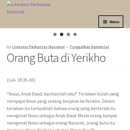
Skip
Langsung
to
ke
navigation
isi
Menu
Expand
Sahabat Anda Bertumbuh
child
by
Literatur Perkantas Nasional
—
Tinggalkan komentar
menu
Expand
Kategori
Orang Buta di Yerikho
child
menu
Expand
Akun Saya
child
menu
(Luk. 18:35-43)
Marketplace
“Yesus, Anak Daud, kasihanilah aku!” Teriakan itulah yang
Katalog
menyapa Yesus yang sedang berjalan ke Yerikho. Dalam
teriakan itu tampaklah bahwa orang yang berteriak itu
mengenal Yesus sebagai Anak Daud. Meski orang banyak
mengenal Yesus sebagai orang Nazaret, orang buta itu
menyapa Yesus dengan sebutan ”Anak Daud”.