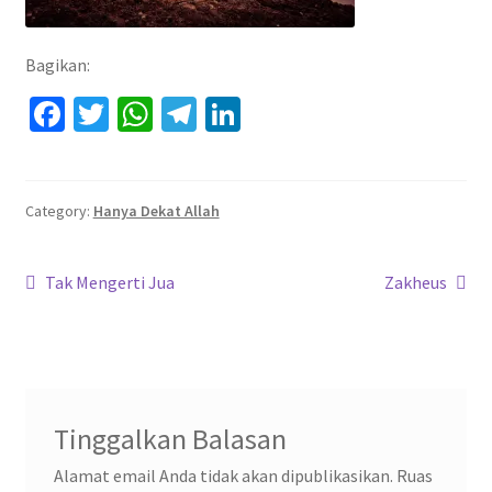
Bagikan:
Fa
T
W
Te
Li
ce
wi
h
le
n
b
tt
at
gr
ke
o
er
sA
a
dI
Category:
Hanya Dekat Allah
o
p
m
n
Navigasi
k
p
Previous
Next
Tak Mengerti Jua
Zakheus
post:
post:
pos
Tinggalkan Balasan
Alamat email Anda tidak akan dipublikasikan.
Ruas