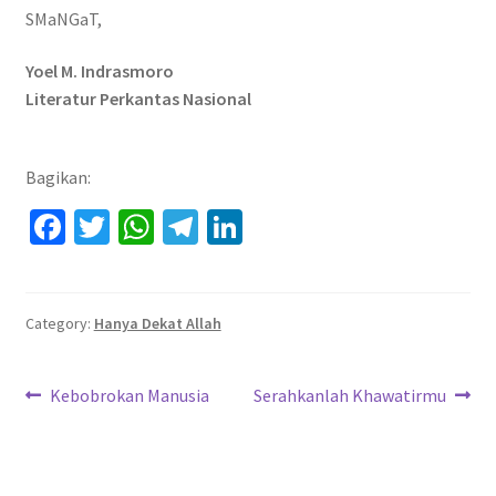
SMaNGaT,
Yoel M. Indrasmoro
Literatur Perkantas Nasional
Bagikan:
Fa
T
W
Te
Li
ce
wi
h
le
n
b
tt
at
gr
ke
o
er
sA
a
dI
Category:
Hanya Dekat Allah
o
p
m
n
Navigasi
k
p
Previous
Next
Kebobrokan Manusia
Serahkanlah Khawatirmu
post:
post:
pos