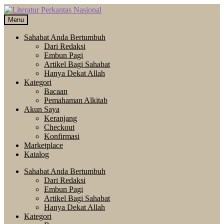
Skip
Langsung
to
ke
Menu
navigation
isi
Sahabat Anda Bertumbuh
Dari Redaksi
Embun Pagi
Artikel Bagi Sahabat
Hanya Dekat Allah
Kategori
Bacaan
Pemahaman Alkitab
Akun Saya
Keranjang
Checkout
Konfirmasi
Marketplace
Katalog
Sahabat Anda Bertumbuh
Dari Redaksi
Embun Pagi
Artikel Bagi Sahabat
Hanya Dekat Allah
Kategori