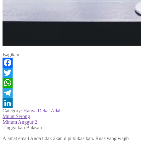
Bagikan:
Facebook
Twitter
WhatsApp
Telegram
Category:
Hanya Dekat Allah
LinkedIn
Navigasi
Previous
Mulut Serong
post:
Next
Minum Anggur 2
pos
post:
Tinggalkan Balasan
Alamat email Anda tidak akan dipublikasikan.
Ruas yang wajib