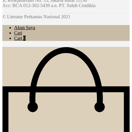
Jl. Kesejahteraan No. 35, Jakarta Barat 11130
Acc: BCA 012-302-5439 a.n. PT. Suluh Cendikia
© Literatur Perkantas Nasional 2021
Akun Saya
Cari
Cart
0