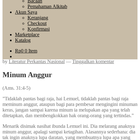
Bacaan
Pemahaman Alkitab
Akun Saya
Keranjang
Checkout
Konfirmasi
Marketplace
Katalog
Rp
0
0 Item
by
Literatur Perkantas Nasional
—
Tinggalkan komentar
Minum Anggur
(Ams. 31:4-5)
”Tidaklah pantas bagi raja, hai Lemuel, tidaklah pantas bagi raja
meminum anggur, ataupun bagi para pembesar mengingini minuman
keras, jangan sampai karena minum ia melupakan apa yang telah
ditetapkan, dan membengkokkan hak orang-orang yang tertindas.”
Menarik disimak nasihat ibunda Lemuel ini. Dia melarang anaknya
minum anggur, apalagi sampai ketagihan. Alasannya sederhana: dia
tak ingin anaknya lupa daratan, yang membuatnya lupa apa yang