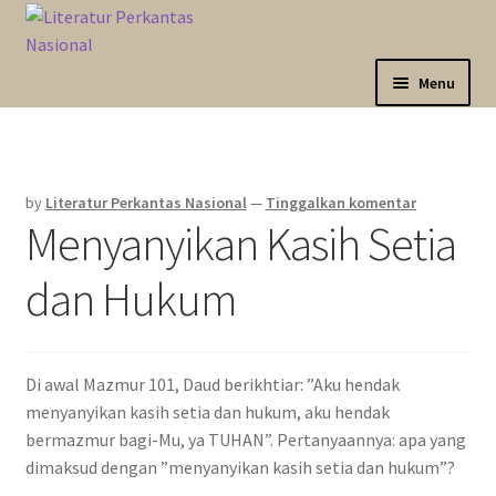
Skip
Langsung
to
ke
navigation
isi
Menu
Sahabat Anda Bertumbuh
Kategori
by
Literatur Perkantas Nasional
—
Tinggalkan komentar
Menyanyikan Kasih Setia
Akun Saya
dan Hukum
Marketplace
Katalog
Di awal Mazmur 101, Daud berikhtiar: ”Aku hendak
menyanyikan kasih setia dan hukum, aku hendak
bermazmur bagi-Mu, ya TUHAN”. Pertanyaannya: apa yang
dimaksud dengan ”menyanyikan kasih setia dan hukum”?