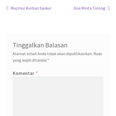
o
p
m
n
Navigasi
k
p
Previous
Next
Mazmur Kurban Syukur
Doa Minta Tolong
post:
post:
pos
Tinggalkan Balasan
Alamat email Anda tidak akan dipublikasikan.
Ruas
yang wajib ditandai
*
Komentar
*