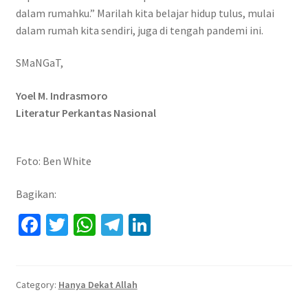
dalam rumahku.” Marilah kita belajar hidup tulus, mulai
dalam rumah kita sendiri, juga di tengah pandemi ini.
SMaNGaT,
Yoel M. Indrasmoro
Literatur Perkantas Nasional
Foto: Ben White
Bagikan:
Fa
T
W
Te
Li
ce
wi
h
le
n
b
tt
at
gr
ke
o
er
sA
a
dI
Category:
Hanya Dekat Allah