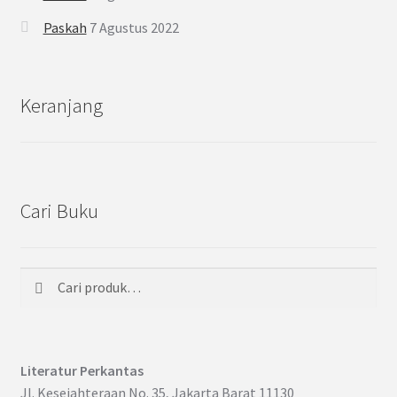
Paskah
7 Agustus 2022
Keranjang
Cari Buku
Cari
Pencarian
untuk:
Literatur Perkantas
Jl. Kesejahteraan No. 35, Jakarta Barat 11130