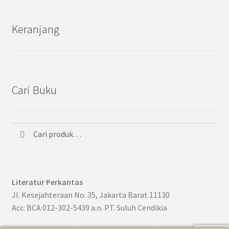
Keranjang
Cari Buku
Cari
Pencarian
untuk:
Literatur Perkantas
Jl. Kesejahteraan No. 35, Jakarta Barat 11130
Acc: BCA 012-302-5439 a.n. PT. Suluh Cendikia