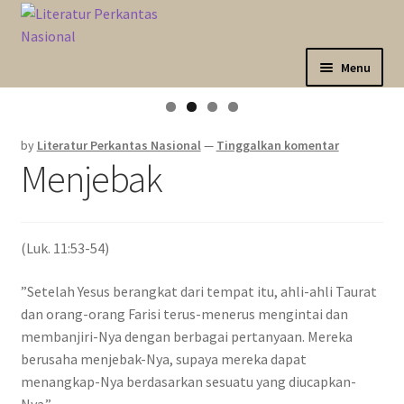
Skip
Langsung
to
ke
navigation
isi
Menu
Sahabat Anda Bertumbuh
by
Literatur Perkantas Nasional
—
Tinggalkan komentar
Kategori
Menjebak
Akun Saya
(Luk. 11:53-54)
Marketplace
”Setelah Yesus berangkat dari tempat itu, ahli-ahli Taurat
Katalog
dan orang-orang Farisi terus-menerus mengintai dan
membanjiri-Nya dengan berbagai pertanyaan. Mereka
berusaha menjebak-Nya, supaya mereka dapat
menangkap-Nya berdasarkan sesuatu yang diucapkan-
Nya.”