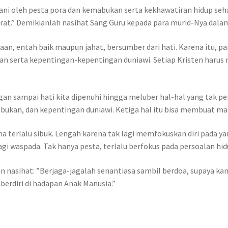
ani oleh pesta pora dan kemabukan serta kekhawatiran hidup seha
u jerat.” Demikianlah nasihat Sang Guru kepada para murid-Nya d
aan, entah baik maupun jahat, bersumber dari hati. Karena itu, 
kan serta kepentingan-kepentingan duniawi. Setiap Kristen haru
gan sampai hati kita dipenuhi hingga meluber hal-hal yang tak pe
abukan, dan kepentingan duniawi. Ketiga hal itu bisa membuat ma
rena terlalu sibuk. Lengah karena tak lagi memfokuskan diri pada
gi waspada. Tak hanya pesta, terlalu berfokus pada persoalan hid
gan nasihat: ”Berjaga-jagalah senantiasa sambil berdoa, supaya k
 berdiri di hadapan Anak Manusia.”