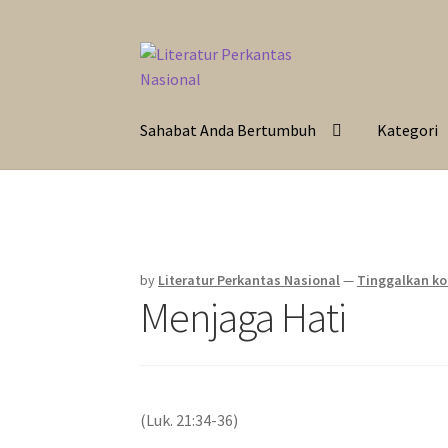
Skip
Langsung
to
ke
navigation
isi
Sahabat Anda Bertumbuh
Kategori
by
Literatur Perkantas Nasional
—
Tinggalkan k
Menjaga Hati
(Luk. 21:34-36)