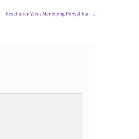
Next
Keseharian Yesus Menjelang Penyaliban
post: