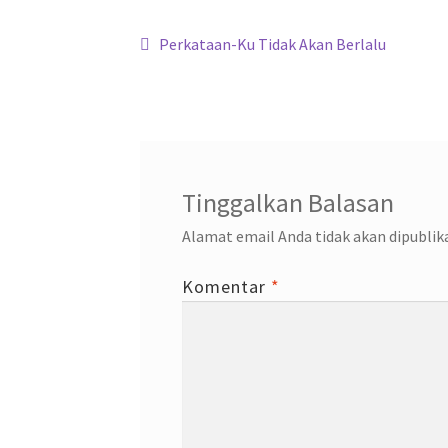
o
p
m
n
Navigasi
k
p
Previous
Perkataan-Ku Tidak Akan Berlalu
post:
pos
Tinggalkan Balasan
Alamat email Anda tidak akan dipublik
Komentar
*