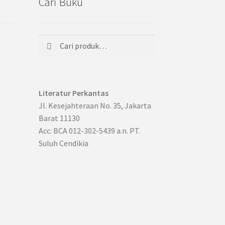
Cari Buku
Cari
Pencarian
untuk:
Literatur Perkantas
Jl. Kesejahteraan No. 35, Jakarta
Barat 11130
Acc: BCA 012-302-5439 a.n. PT.
Suluh Cendikia