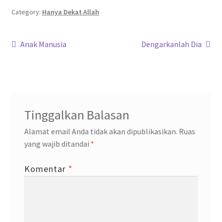
b
tt
at
gr
ke
o
er
sA
a
dI
Category:
Hanya Dekat Allah
o
p
m
n
Navigasi
k
p
Previous
Next
Anak Manusia
Dengarkanlah Dia
post:
post:
pos
Tinggalkan Balasan
Alamat email Anda tidak akan dipublikasikan.
Ruas
yang wajib ditandai
*
Komentar
*