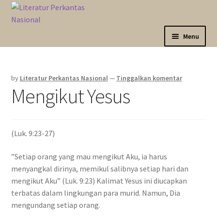
Skip
Langsung
to
ke
navigation
isi
Menu
Expand
Sahabat Anda Bertumbuh
child
by
Literatur Perkantas Nasional
—
Tinggalkan komentar
menu
Expand
Kategori
Mengikut Yesus
child
menu
Expand
Akun Saya
child
menu
(Luk. 9:23-27)
Marketplace
”Setiap orang yang mau mengikut Aku, ia harus
Katalog
menyangkal dirinya, memikul salibnya setiap hari dan
mengikut Aku” (Luk. 9:23) Kalimat Yesus ini diucapkan
terbatas dalam lingkungan para murid. Namun, Dia
mengundang setiap orang.