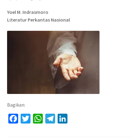
Yoel M. Indrasmoro
Literatur Perkantas Nasional
Bagikan:
Fa
T
W
Te
Li
ce
wi
h
le
n