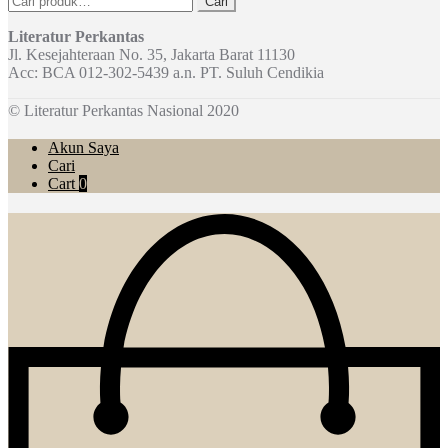
Cari
untuk:
Literatur Perkantas
Jl. Kesejahteraan No. 35, Jakarta Barat 11130
Acc: BCA 012-302-5439 a.n. PT. Suluh Cendikia
© Literatur Perkantas Nasional 2020
Akun Saya
Cari
Cart
0