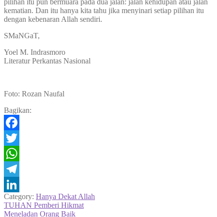
pilihan itu pun bermuara pada dua jalan: jalan kehidupan atau jalan
kematian. Dan itu hanya kita tahu jika menyinari setiap pilihan itu
dengan kebenaran Allah sendiri.
SMaNGaT,
Yoel M. Indrasmoro
Literatur Perkantas Nasional
Foto: Rozan Naufal
Bagikan:
Facebook
Twitter
WhatsApp
Telegram
Category:
Hanya Dekat Allah
LinkedIn
Navigasi
Previous
TUHAN Pemberi Hikmat
post:
Next
Meneladan Orang Baik