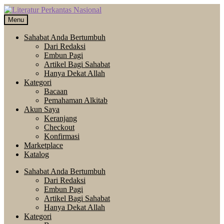
Skip
Langsung
to
ke
Menu
navigation
isi
Sahabat Anda Bertumbuh
Dari Redaksi
Embun Pagi
Artikel Bagi Sahabat
Hanya Dekat Allah
Kategori
Bacaan
Pemahaman Alkitab
Akun Saya
Keranjang
Checkout
Konfirmasi
Marketplace
Katalog
Sahabat Anda Bertumbuh
Dari Redaksi
Embun Pagi
Artikel Bagi Sahabat
Hanya Dekat Allah
Kategori