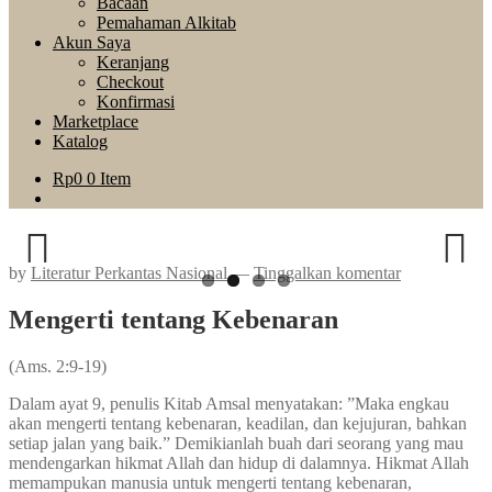
Bacaan
Pemahaman Alkitab
Akun Saya
Keranjang
Checkout
Konfirmasi
Marketplace
Katalog
Rp
0
0 Item
by
Literatur Perkantas Nasional
—
Tinggalkan komentar
Previous
Next
Mengerti tentang Kebenaran
(Ams. 2:9-19)
Dalam ayat 9, penulis Kitab Amsal menyatakan: ”Maka engkau
akan mengerti tentang kebenaran, keadilan, dan kejujuran, bahkan
setiap jalan yang baik.” Demikianlah buah dari seorang yang mau
mendengarkan hikmat Allah dan hidup di dalamnya. Hikmat Allah
memampukan manusia untuk mengerti tentang kebenaran,