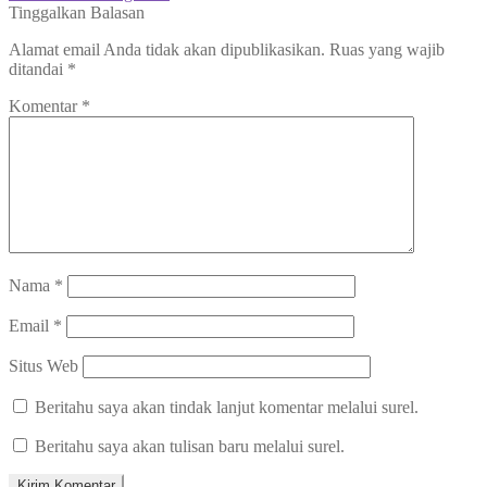
pos
post:
Tinggalkan Balasan
Alamat email Anda tidak akan dipublikasikan.
Ruas yang wajib
ditandai
*
Komentar
*
Nama
*
Email
*
Situs Web
Beritahu saya akan tindak lanjut komentar melalui surel.
Beritahu saya akan tulisan baru melalui surel.