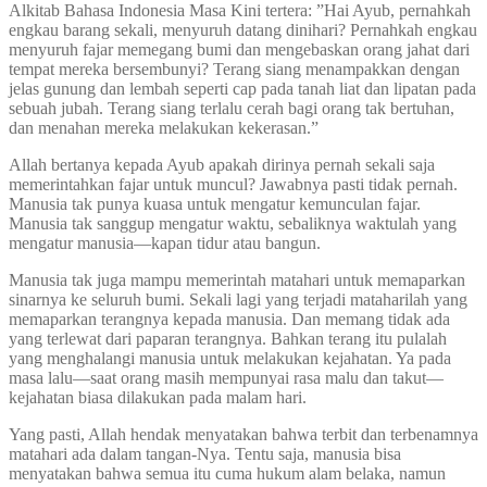
Alkitab Bahasa Indonesia Masa Kini tertera: ”Hai Ayub, pernahkah
engkau barang sekali, menyuruh datang dinihari? Pernahkah engkau
menyuruh fajar memegang bumi dan mengebaskan orang jahat dari
tempat mereka bersembunyi? Terang siang menampakkan dengan
jelas gunung dan lembah seperti cap pada tanah liat dan lipatan pada
sebuah jubah. Terang siang terlalu cerah bagi orang tak bertuhan,
dan menahan mereka melakukan kekerasan.”
Allah bertanya kepada Ayub apakah dirinya pernah sekali saja
memerintahkan fajar untuk muncul? Jawabnya pasti tidak pernah.
Manusia tak punya kuasa untuk mengatur kemunculan fajar.
Manusia tak sanggup mengatur waktu, sebaliknya waktulah yang
mengatur manusia—kapan tidur atau bangun.
Manusia tak juga mampu memerintah matahari untuk memaparkan
sinarnya ke seluruh bumi. Sekali lagi yang terjadi mataharilah yang
memaparkan terangnya kepada manusia. Dan memang tidak ada
yang terlewat dari paparan terangnya. Bahkan terang itu pulalah
yang menghalangi manusia untuk melakukan kejahatan. Ya pada
masa lalu—saat orang masih mempunyai rasa malu dan takut—
kejahatan biasa dilakukan pada malam hari.
Yang pasti, Allah hendak menyatakan bahwa terbit dan terbenamnya
matahari ada dalam tangan-Nya. Tentu saja, manusia bisa
menyatakan bahwa semua itu cuma hukum alam belaka, namun