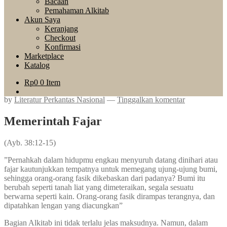
Bacaan
Pemahaman Alkitab
Akun Saya
Keranjang
Checkout
Konfirmasi
Marketplace
Katalog
Rp
0
0 Item
by
Literatur Perkantas Nasional
—
Tinggalkan komentar
Memerintah Fajar
(Ayb. 38:12-15)
”Pernahkah dalam hidupmu engkau menyuruh datang dinihari atau
fajar kautunjukkan tempatnya untuk memegang ujung-ujung bumi,
sehingga orang-orang fasik dikebaskan dari padanya? Bumi itu
berubah seperti tanah liat yang dimeteraikan, segala sesuatu
berwarna seperti kain. Orang-orang fasik dirampas terangnya, dan
dipatahkan lengan yang diacungkan”
Bagian Alkitab ini tidak terlalu jelas maksudnya. Namun, dalam