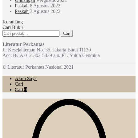
Undangan
9 Agustus 2022
Paskah
8 Agustus 2022
Paskah
7 Agustus 2022
Keranjang
Cari Buku
Pencarian
Cari
untuk:
Literatur Perkantas
Jl. Kesejahteraan No. 35, Jakarta Barat 11130
Acc: BCA 012-302-5439 a.n. PT. Suluh Cendikia
© Literatur Perkantas Nasional 2021
Akun Saya
Cari
Cart
0