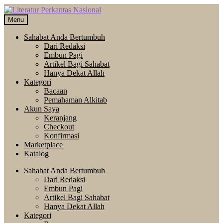
Skip
Langsung
to
ke
Menu
navigation
isi
Sahabat Anda Bertumbuh
Dari Redaksi
Embun Pagi
Artikel Bagi Sahabat
Hanya Dekat Allah
Kategori
Bacaan
Pemahaman Alkitab
Akun Saya
Keranjang
Checkout
Konfirmasi
Marketplace
Katalog
Sahabat Anda Bertumbuh
Dari Redaksi
Embun Pagi
Artikel Bagi Sahabat
Hanya Dekat Allah
Kategori