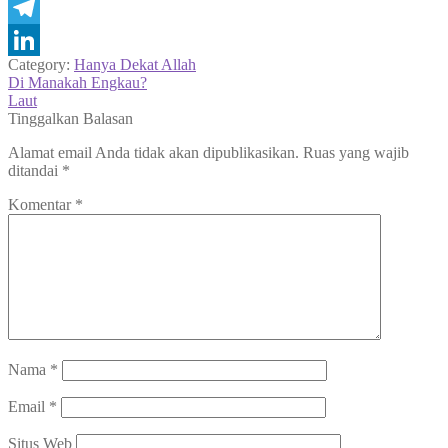
WhatsApp
Telegram
Category:
Hanya Dekat Allah
LinkedIn
Navigasi
Previous
Di Manakah Engkau?
post:
Next
Laut
pos
post:
Tinggalkan Balasan
Alamat email Anda tidak akan dipublikasikan.
Ruas yang wajib
ditandai
*
Komentar
*
Nama
*
Email
*
Situs Web