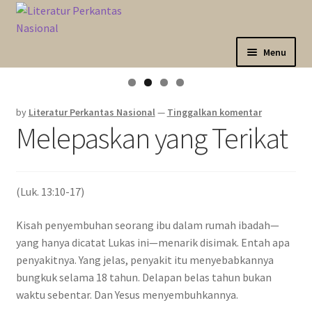
Skip
Langsung
to
ke
navigation
isi
Menu
Expand
Sahabat Anda Bertumbuh
child
by
Literatur Perkantas Nasional
—
Tinggalkan komentar
menu
Expand
Kategori
Melepaskan yang Terikat
child
menu
Expand
Akun Saya
child
menu
(Luk. 13:10-17)
Marketplace
Kisah penyembuhan seorang ibu dalam rumah ibadah—
Katalog
yang hanya dicatat Lukas ini—menarik disimak. Entah apa
penyakitnya. Yang jelas, penyakit itu menyebabkannya
bungkuk selama 18 tahun. Delapan belas tahun bukan
waktu sebentar. Dan Yesus menyembuhkannya.