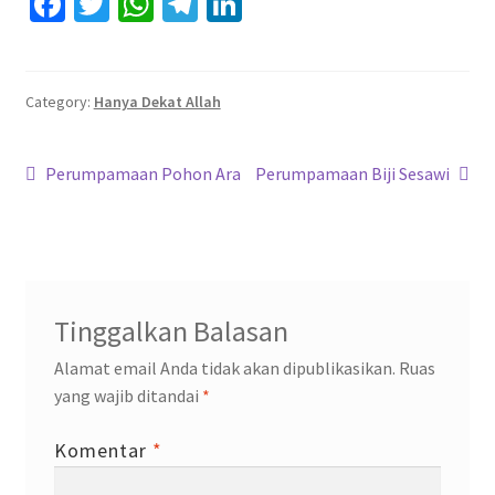
Fa
T
W
Te
Li
ce
wi
h
le
n
b
tt
at
gr
ke
o
er
sA
a
dI
Category:
Hanya Dekat Allah
o
p
m
n
Navigasi
k
p
Previous
Next
Perumpamaan Pohon Ara
Perumpamaan Biji Sesawi
post:
post:
pos
Tinggalkan Balasan
Alamat email Anda tidak akan dipublikasikan.
Ruas
yang wajib ditandai
*
Komentar
*