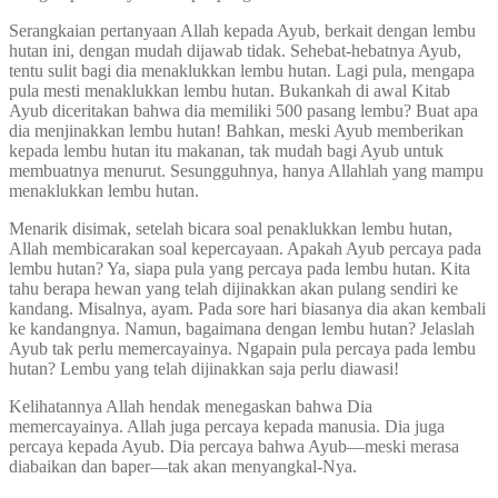
Serangkaian pertanyaan Allah kepada Ayub, berkait dengan lembu
hutan ini, dengan mudah dijawab tidak. Sehebat-hebatnya Ayub,
tentu sulit bagi dia menaklukkan lembu hutan. Lagi pula, mengapa
pula mesti menaklukkan lembu hutan. Bukankah di awal Kitab
Ayub diceritakan bahwa dia memiliki 500 pasang lembu? Buat apa
dia menjinakkan lembu hutan! Bahkan, meski Ayub memberikan
kepada lembu hutan itu makanan, tak mudah bagi Ayub untuk
membuatnya menurut. Sesungguhnya, hanya Allahlah yang mampu
menaklukkan lembu hutan.
Menarik disimak, setelah bicara soal penaklukkan lembu hutan,
Allah membicarakan soal kepercayaan. Apakah Ayub percaya pada
lembu hutan? Ya, siapa pula yang percaya pada lembu hutan. Kita
tahu berapa hewan yang telah dijinakkan akan pulang sendiri ke
kandang. Misalnya, ayam. Pada sore hari biasanya dia akan kembali
ke kandangnya. Namun, bagaimana dengan lembu hutan? Jelaslah
Ayub tak perlu memercayainya. Ngapain pula percaya pada lembu
hutan? Lembu yang telah dijinakkan saja perlu diawasi!
Kelihatannya Allah hendak menegaskan bahwa Dia
memercayainya. Allah juga percaya kepada manusia. Dia juga
percaya kepada Ayub. Dia percaya bahwa Ayub—meski merasa
diabaikan dan baper—tak akan menyangkal-Nya.