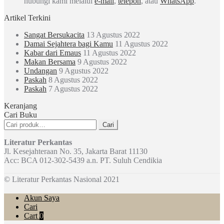
hubungi kami melalui
e-mail
,
telepon
, atau
WhatsApp
.
Artikel Terkini
Sangat Bersukacita
13 Agustus 2022
Damai Sejahtera bagi Kamu
11 Agustus 2022
Kabar dari Emaus
11 Agustus 2022
Makan Bersama
9 Agustus 2022
Undangan
9 Agustus 2022
Paskah
8 Agustus 2022
Paskah
7 Agustus 2022
Keranjang
Cari Buku
Pencarian
Cari
untuk:
Literatur Perkantas
Jl. Kesejahteraan No. 35, Jakarta Barat 11130
Acc: BCA 012-302-5439 a.n. PT. Suluh Cendikia
© Literatur Perkantas Nasional 2021
Akun Saya
Cari
Cart
0