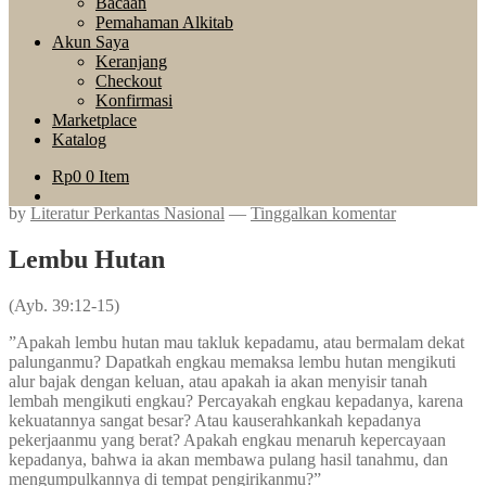
Bacaan
Pemahaman Alkitab
Akun Saya
Keranjang
Checkout
Konfirmasi
Marketplace
Katalog
Rp
0
0 Item
by
Literatur Perkantas Nasional
—
Tinggalkan komentar
Lembu Hutan
(Ayb. 39:12-15)
”Apakah lembu hutan mau takluk kepadamu, atau bermalam dekat
palunganmu? Dapatkah engkau memaksa lembu hutan mengikuti
alur bajak dengan keluan, atau apakah ia akan menyisir tanah
lembah mengikuti engkau? Percayakah engkau kepadanya, karena
kekuatannya sangat besar? Atau kauserahkankah kepadanya
pekerjaanmu yang berat? Apakah engkau menaruh kepercayaan
kepadanya, bahwa ia akan membawa pulang hasil tanahmu, dan
mengumpulkannya di tempat pengirikanmu?”