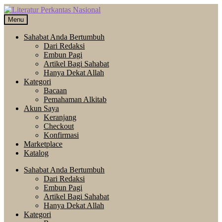
Skip
Langsung
to
ke
Menu
navigation
isi
Sahabat Anda Bertumbuh
Dari Redaksi
Embun Pagi
Artikel Bagi Sahabat
Hanya Dekat Allah
Kategori
Bacaan
Pemahaman Alkitab
Akun Saya
Keranjang
Checkout
Konfirmasi
Marketplace
Katalog
Sahabat Anda Bertumbuh
Dari Redaksi
Embun Pagi
Artikel Bagi Sahabat
Hanya Dekat Allah
Kategori