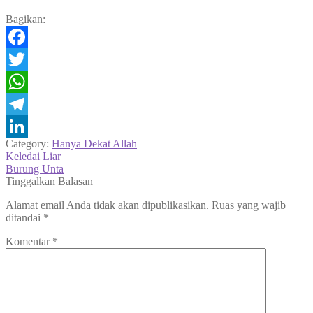
Bagikan:
Facebook
Twitter
WhatsApp
Telegram
Category:
Hanya Dekat Allah
LinkedIn
Navigasi
Previous
Keledai Liar
post:
Next
Burung Unta
pos
post:
Tinggalkan Balasan
Alamat email Anda tidak akan dipublikasikan.
Ruas yang wajib
ditandai
*
Komentar
*