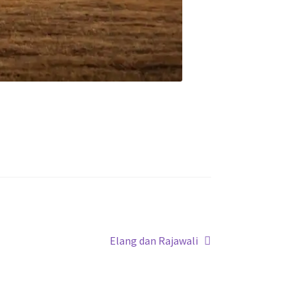
Next
Elang dan Rajawali
post: