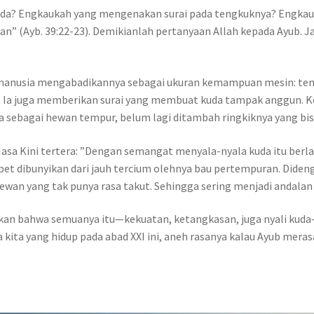
da? Engkaukah yang mengenakan surai pada tengkuknya? Engka
n” (Ayb. 39:22-23). Demikianlah pertanyaan Allah kepada Ayub. J
manusia mengabadikannya sebagai ukuran kemampuan mesin: tenag
da. Ia juga memberikan surai yang membuat kuda tampak anggun
 sebagai hewan tempur, belum lagi ditambah ringkiknya yang bi
asa Kini tertera: ”Dengan semangat menyala-nyala kuda itu berlar
pet dibunyikan dari jauh tercium olehnya bau pertempuran. Dideng
hewan yang tak punya rasa takut. Sehingga sering menjadi andalan
skan bahwa semuanya itu—kekuatan, ketangkasan, juga nyali kud
kita yang hidup pada abad XXI ini, aneh rasanya kalau Ayub merasa