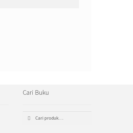
Cari Buku
Cari
Pencarian
untuk: