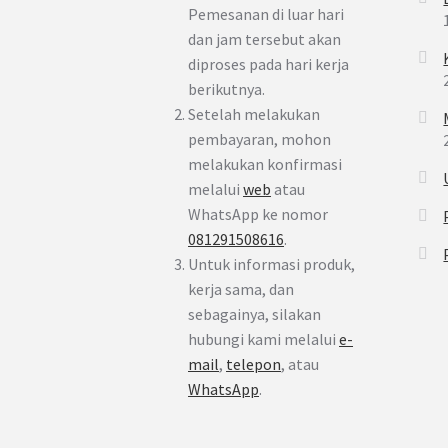
Pemesanan di luar hari
dan jam tersebut akan
diproses pada hari kerja
berikutnya.
Setelah melakukan
pembayaran, mohon
melakukan konfirmasi
melalui
web
atau
WhatsApp ke nomor
081291508616
.
Untuk informasi produk,
kerja sama, dan
sebagainya, silakan
hubungi kami melalui
e-
mail
,
telepon
, atau
WhatsApp
.