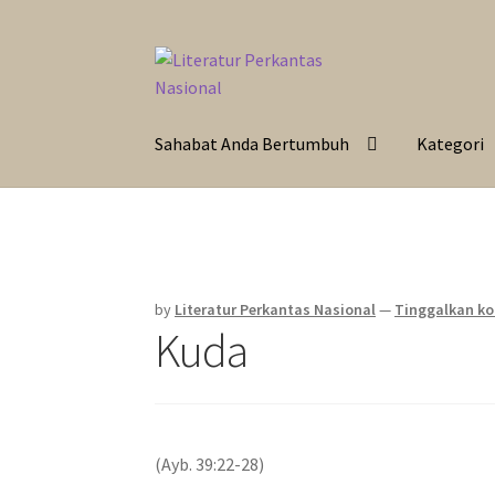
Skip
Langsung
to
ke
navigation
isi
Sahabat Anda Bertumbuh
Kategori
by
Literatur Perkantas Nasional
—
Tinggalkan k
Kuda
(Ayb. 39:22-28)