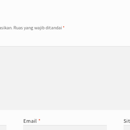
asikan.
Ruas yang wajib ditandai
*
Email
*
Si