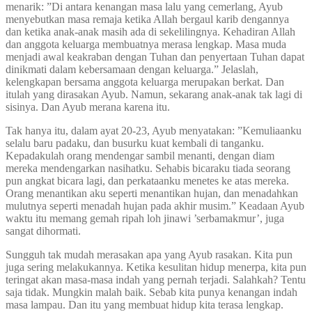
menarik: ”Di antara kenangan masa lalu yang cemerlang, Ayub
menyebutkan masa remaja ketika Allah bergaul karib dengannya
dan ketika anak-anak masih ada di sekelilingnya. Kehadiran Allah
dan anggota keluarga membuatnya merasa lengkap. Masa muda
menjadi awal keakraban dengan Tuhan dan penyertaan Tuhan dapat
dinikmati dalam kebersamaan dengan keluarga.” Jelaslah,
kelengkapan bersama anggota keluarga merupakan berkat. Dan
itulah yang dirasakan Ayub. Namun, sekarang anak-anak tak lagi di
sisinya. Dan Ayub merana karena itu.
Tak hanya itu, dalam ayat 20-23, Ayub menyatakan: ”Kemuliaanku
selalu baru padaku, dan busurku kuat kembali di tanganku.
Kepadakulah orang mendengar sambil menanti, dengan diam
mereka mendengarkan nasihatku. Sehabis bicaraku tiada seorang
pun angkat bicara lagi, dan perkataanku menetes ke atas mereka.
Orang menantikan aku seperti menantikan hujan, dan menadahkan
mulutnya seperti menadah hujan pada akhir musim.” Keadaan Ayub
waktu itu memang gemah ripah loh jinawi ’serbamakmur’, juga
sangat dihormati.
Sungguh tak mudah merasakan apa yang Ayub rasakan. Kita pun
juga sering melakukannya. Ketika kesulitan hidup menerpa, kita pun
teringat akan masa-masa indah yang pernah terjadi. Salahkah? Tentu
saja tidak. Mungkin malah baik. Sebab kita punya kenangan indah
masa lampau. Dan itu yang membuat hidup kita terasa lengkap.