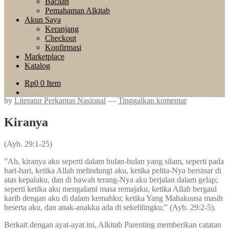
Bacaan
Pemahaman Alkitab
Akun Saya
Keranjang
Checkout
Konfirmasi
Marketplace
Katalog
Rp
0
0 Item
by
Literatur Perkantas Nasional
—
Tinggalkan komentar
Kiranya
(Ayb. 29:1-25)
”Ah, kiranya aku seperti dalam bulan-bulan yang silam, seperti pada
hari-hari, ketika Allah melindungi aku, ketika pelita-Nya bersinar di
atas kepalaku, dan di bawah terang-Nya aku berjalan dalam gelap;
seperti ketika aku mengalami masa remajaku, ketika Allah bergaul
karib dengan aku di dalam kemahku; ketika Yang Mahakuasa masih
beserta aku, dan anak-anakku ada di sekelilingku;” (Ayb. 29:2-5).
Berkait dengan ayat-ayat ini, Alkitab Parenting memberikan catatan