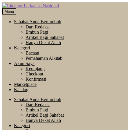
Skip
Langsung
to
ke
Menu
navigation
isi
Sahabat Anda Bertumbuh
Dari Redaksi
Embun Pagi
Artikel Bagi Sahabat
Hanya Dekat Allah
Kategori
Bacaan
Pemahaman Alkitab
Akun Saya
Keranjang
Checkout
Konfirmasi
Marketplace
Katalog
Sahabat Anda Bertumbuh
Dari Redaksi
Embun Pagi
Artikel Bagi Sahabat
Hanya Dekat Allah
Kategori