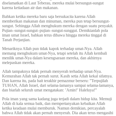
diselamatkan di Laut Teberau, mereka mulai bersungut-sungut
karena ketiadaan air dan makanan.
Bahkan ketika mereka baru saja bersukacita karena Allah
memberikan makanan dan minuman, mereka pun tetap bersungut-
sungut. Sehingga Allah menghukum mereka dengan suatu penyakit.
Pujian–sungut-sungut–pujian–sungut-sunggut. Demikianlah pola
iman umat Israel, bahkan terus dibawa hingga mereka tinggal di
Tanah Perjanjian.
Menariknya Allah pun tidak kapok terhadap umat-Nya. Allah
memang menghukum umat-Nya, tetapi setelah itu Allah kembali
menilik umat-Nya dalam kesengsaraan mereka, dan akhirnya
melepaskan mereka.
Allah tampaknya tidak pernah menyerah terhadap umat-Nya.
Kemurahan Allah tak pernah surut. Kasih setia Allah kekal sifatnya.
Dan karena itu, pada bait terakhir pemazmur berseru: ”Terpujilah
TUHAN, Allah Israel, dari selama-lamanya sampai selama-lamanya,
dan biarlah seluruh umat mengatakan: ’Amin!’ Haleluya!”
Pola iman yang sama kadang juga terjadi dalam hidup kita. Memuji
Allah di kala semua baik, dan mempertanyakan kebaikan Allah
ketika keadaan mulai memburuk. Namun demikian, percayalah
bahwa Allah tidak akan pernah menyerah. Dia akan terus mengasihi