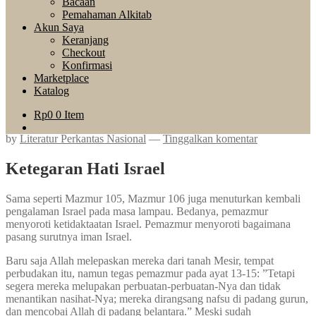
Bacaan
Pemahaman Alkitab
Akun Saya
Keranjang
Checkout
Konfirmasi
Marketplace
Katalog
Rp
0
0 Item
by
Literatur Perkantas Nasional
—
Tinggalkan komentar
Ketegaran Hati Israel
Sama seperti Mazmur 105, Mazmur 106 juga menuturkan kembali
pengalaman Israel pada masa lampau. Bedanya, pemazmur
menyoroti ketidaktaatan Israel. Pemazmur menyoroti bagaimana
pasang surutnya iman Israel.
Baru saja Allah melepaskan mereka dari tanah Mesir, tempat
perbudakan itu, namun tegas pemazmur pada ayat 13-15: ”Tetapi
segera mereka melupakan perbuatan-perbuatan-Nya dan tidak
menantikan nasihat-Nya; mereka dirangsang nafsu di padang gurun,
dan mencobai Allah di padang belantara.” Meski sudah