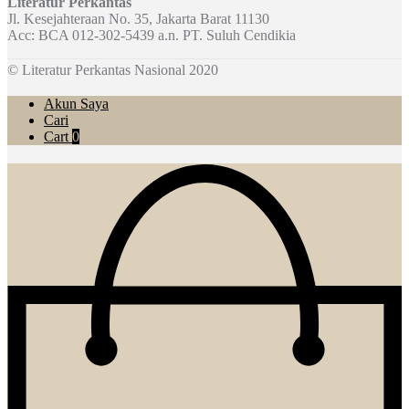
Literatur Perkantas
Jl. Kesejahteraan No. 35, Jakarta Barat 11130
Acc: BCA 012-302-5439 a.n. PT. Suluh Cendikia
© Literatur Perkantas Nasional 2020
Akun Saya
Cari
Cart
0