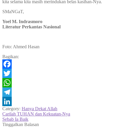
kita selama kita masih merindukan belas kasihan-Nya.
SMaNGaT,
Yoel M. Indrasmoro
Literatur Perkantas Nasional
Foto: Ahmed Hasan
Bagikan:
Facebook
Twitter
WhatsApp
Telegram
Category:
Hanya Dekat Allah
LinkedIn
Navigasi
Previous
Carilah TUHAN dan Kekuatan-Nya
post:
Next
Sebab Ia Baik
pos
post:
Tinggalkan Balasan