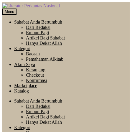
Skip
Langsung
to
ke
Menu
navigation
isi
Sahabat Anda Bertumbuh
Dari Redaksi
Embun Pagi
Artikel Bagi Sahabat
Hanya Dekat Allah
Kategori
Bacaan
Pemahaman Alkitab
Akun Saya
Keranjang
Checkout
Konfirmasi
Marketplace
Katalog
Sahabat Anda Bertumbuh
Dari Redaksi
Embun Pagi
Artikel Bagi Sahabat
Hanya Dekat Allah
Kategori