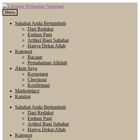
Skip
Langsung
to
ke
Menu
navigation
isi
Sahabat Anda Bertumbuh
Dari Redaksi
Embun Pagi
Artikel Bagi Sahabat
Hanya Dekat Allah
Kategori
Bacaan
Pemahaman Alkitab
Akun Saya
Keranjang
Checkout
Konfirmasi
Marketplace
Katalog
Sahabat Anda Bertumbuh
Dari Redaksi
Embun Pagi
Artikel Bagi Sahabat
Hanya Dekat Allah
Kategori