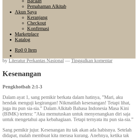
Bacaan
Pemahaman Alkitab
Akun Saya
Keranjang
Checkout
Konfirmasi
Marketplace
Katalog
Rp
0
0 Item
by
Literatur Perkantas Nasional
—
Tinggalkan komentar
Kesenangan
Pengkhotbah 2:1-3
Dalam ayat 1, sang pemikir berkata dalam hatinya, ”Mari, aku
hendak menguji kegirangan! Nikmatilah kesenangan! Tetapi lihat,
juga itu pun sia-sia.” Dalam Alkitab Bahasa Indonesia Masa Kini
(BIMK) tertera: ”Aku memutuskan untuk menyenangkan diri saja
untuk mengetahui apa kebahagiaan. Tetapi ternyata itu pun sia-sia.”
Sang pemikir jujur. Kesenangan itu tak akan ada habisnya. Setelah
didapat, malah membuat kita merasa kurang. Anehnya, ketika tak