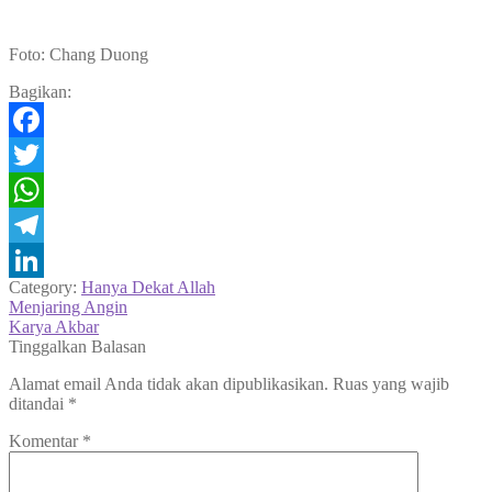
Foto: Chang Duong
Bagikan:
Facebook
Twitter
WhatsApp
Telegram
Category:
Hanya Dekat Allah
LinkedIn
Navigasi
Previous
Menjaring Angin
post:
Next
Karya Akbar
pos
post:
Tinggalkan Balasan
Alamat email Anda tidak akan dipublikasikan.
Ruas yang wajib
ditandai
*
Komentar
*