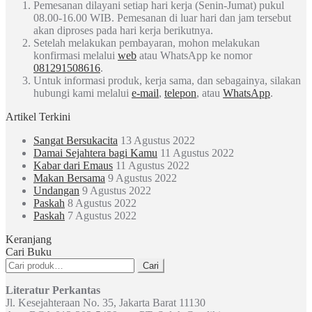
Pemesanan dilayani setiap hari kerja (Senin-Jumat) pukul
08.00-16.00 WIB. Pemesanan di luar hari dan jam tersebut
akan diproses pada hari kerja berikutnya.
Setelah melakukan pembayaran, mohon melakukan
konfirmasi melalui
web
atau WhatsApp ke nomor
081291508616
.
Untuk informasi produk, kerja sama, dan sebagainya, silakan
hubungi kami melalui
e-mail
,
telepon
, atau
WhatsApp
.
Artikel Terkini
Sangat Bersukacita
13 Agustus 2022
Damai Sejahtera bagi Kamu
11 Agustus 2022
Kabar dari Emaus
11 Agustus 2022
Makan Bersama
9 Agustus 2022
Undangan
9 Agustus 2022
Paskah
8 Agustus 2022
Paskah
7 Agustus 2022
Keranjang
Cari Buku
Pencarian
Cari
untuk:
Literatur Perkantas
Jl. Kesejahteraan No. 35, Jakarta Barat 11130