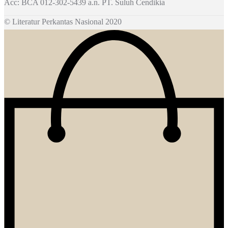
Acc: BCA 012-302-5439 a.n. PT. Suluh Cendikia
© Literatur Perkantas Nasional 2020