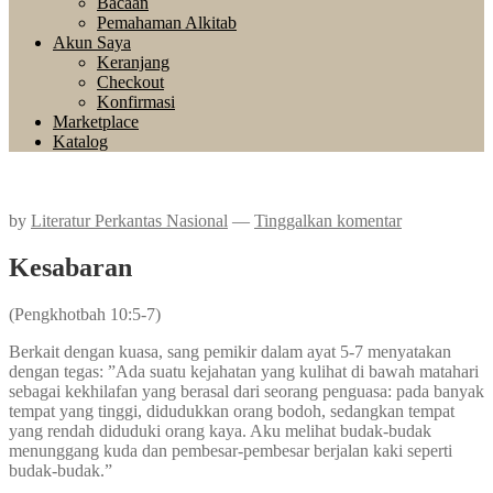
Bacaan
Pemahaman Alkitab
Akun Saya
Keranjang
Checkout
Konfirmasi
Marketplace
Katalog
by
Literatur Perkantas Nasional
—
Tinggalkan komentar
Kesabaran
(Pengkhotbah 10:5-7)
Berkait dengan kuasa, sang pemikir dalam ayat 5-7 menyatakan
dengan tegas: ”Ada suatu kejahatan yang kulihat di bawah matahari
sebagai kekhilafan yang berasal dari seorang penguasa: pada banyak
tempat yang tinggi, didudukkan orang bodoh, sedangkan tempat
yang rendah diduduki orang kaya. Aku melihat budak-budak
menunggang kuda dan pembesar-pembesar berjalan kaki seperti
budak-budak.”