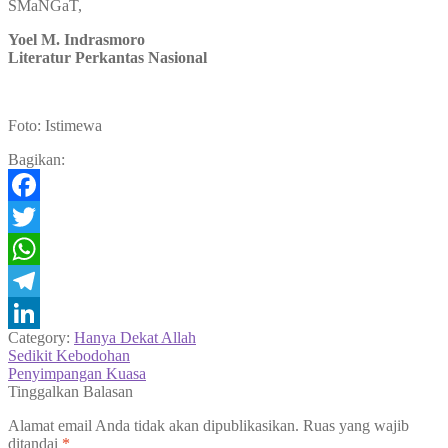
SMaNGaT,
Yoel M. Indrasmoro
Literatur Perkantas Nasional
Foto: Istimewa
Bagikan:
Facebook
Twitter
WhatsApp
Telegram
Category:
Hanya Dekat Allah
LinkedIn
Navigasi
Previous
Sedikit Kebodohan
post:
Next
Penyimpangan Kuasa
pos
post:
Tinggalkan Balasan
Alamat email Anda tidak akan dipublikasikan.
Ruas yang wajib
ditandai
*