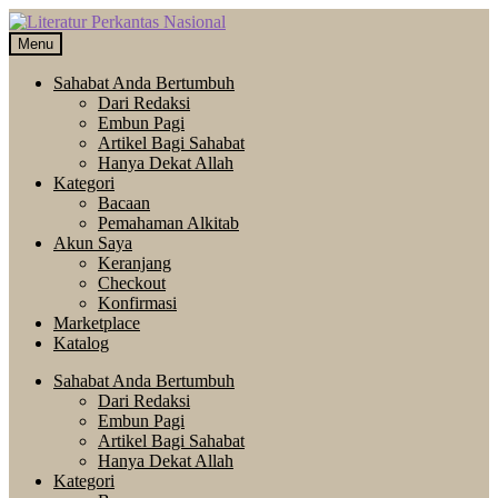
Skip
Langsung
to
ke
Menu
navigation
isi
Sahabat Anda Bertumbuh
Dari Redaksi
Embun Pagi
Artikel Bagi Sahabat
Hanya Dekat Allah
Kategori
Bacaan
Pemahaman Alkitab
Akun Saya
Keranjang
Checkout
Konfirmasi
Marketplace
Katalog
Sahabat Anda Bertumbuh
Dari Redaksi
Embun Pagi
Artikel Bagi Sahabat
Hanya Dekat Allah
Kategori