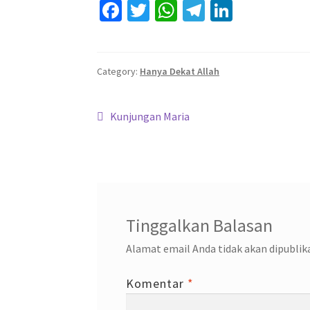
Fa
T
W
Te
Li
ce
wi
h
le
n
b
tt
at
gr
ke
o
er
sA
a
dI
Category:
Hanya Dekat Allah
o
p
m
n
Navigasi
k
p
Previous
Kunjungan Maria
post:
pos
Tinggalkan Balasan
Alamat email Anda tidak akan dipublik
Komentar
*