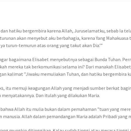
, dan hatiku bergembira karena Allah, Juruselamatku, sebab Ia 
keturunan akan menyebut aku berbahagia, karena Yang Mahakuasa
 turun-temurun atas orang yang takut akan Dia.’”
ar bagaimana Elisabet menyebutnya sebagai Bunda Tuhan. Pernya
nkah mereka tak berkomunikasi selama ini? Dari manakah Elisabe
gan kalimat ”Jiwaku memuliakan Tuhan, dan hatiku bergembira k
ks, itu memuji keagungan Allah yang menjadi sumber berkat bag
 menyatakannya. Dan itulah yang dilakukan Maria.
i bahwa Allah itu mulia bukan dalam pemahaman ”tuan yang mer
manusia. Allah dalam pemandangan Maria adalah Pribadi yang
ng mungkin ditinggikan. Kalau sudah tinggi atau merasa tinggi