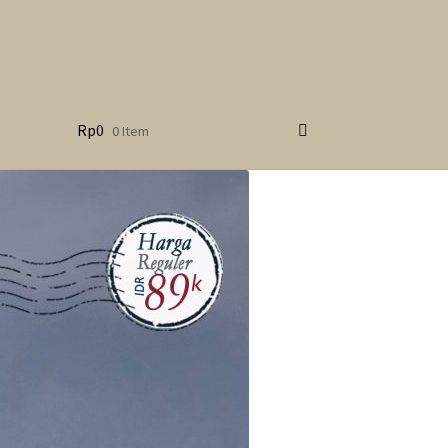
Rp
0
0 Item