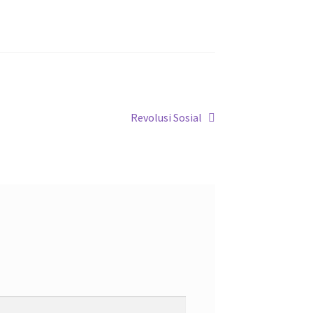
Next
Revolusi Sosial
post: