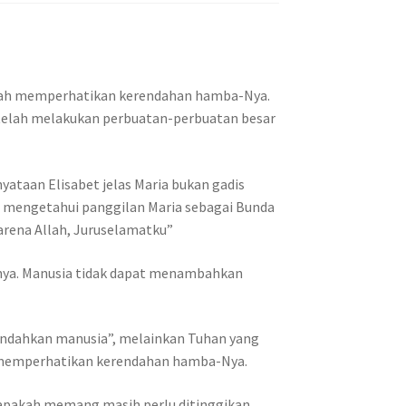
telah memperhatikan kerendahan hamba-Nya.
 telah melakukan perbuatan-perbuatan besar
taan Elisabet jelas Maria bukan gadis
t mengetahui panggilan Maria sebagai Bunda
arena Allah, Juruselamatku”
inya. Manusia tidak dapat menambahkan
endahkan manusia”, melainkan Tuhan yang
 memperhatikan kerendahan hamba-Nya.
 apakah memang masih perlu ditinggikan.