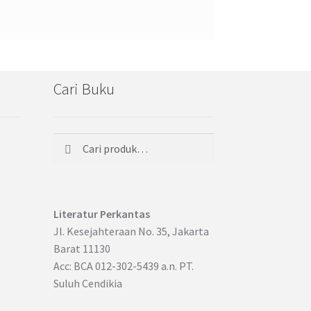
Cari Buku
Cari
Pencarian
untuk:
Literatur Perkantas
Jl. Kesejahteraan No. 35, Jakarta
Barat 11130
Acc: BCA 012-302-5439 a.n. PT.
Suluh Cendikia