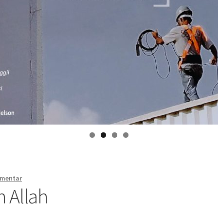
omentar
 Allah