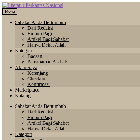
Skip
Langsung
to
ke
Menu
navigation
isi
Sahabat Anda Bertumbuh
Dari Redaksi
Embun Pagi
Artikel Bagi Sahabat
Hanya Dekat Allah
Kategori
Bacaan
Pemahaman Alkitab
Akun Saya
Keranjang
Checkout
Konfirmasi
Marketplace
Katalog
Sahabat Anda Bertumbuh
Dari Redaksi
Embun Pagi
Artikel Bagi Sahabat
Hanya Dekat Allah
Kategori
Bacaan