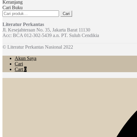
Keranjang
Cari Buku
Pencarian
Cari
untuk:
Literatur Perkantas
Jl. Kesejahteraan No. 35, Jakarta Barat 11130
Acc: BCA 012-302-5439 a.n. PT. Suluh Cendikia
© Literatur Perkantas Nasional 2022
Akun Saya
Cari
Cart
0