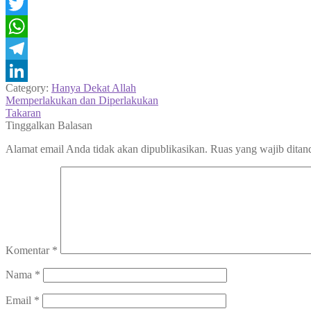
Facebook
Twitter
WhatsApp
Telegram
Category:
Hanya Dekat Allah
LinkedIn
Navigasi
Previous
Memperlakukan dan Diperlakukan
post:
Next
Takaran
pos
post:
Tinggalkan Balasan
Alamat email Anda tidak akan dipublikasikan.
Ruas yang wajib ditan
Komentar
*
Nama
*
Email
*