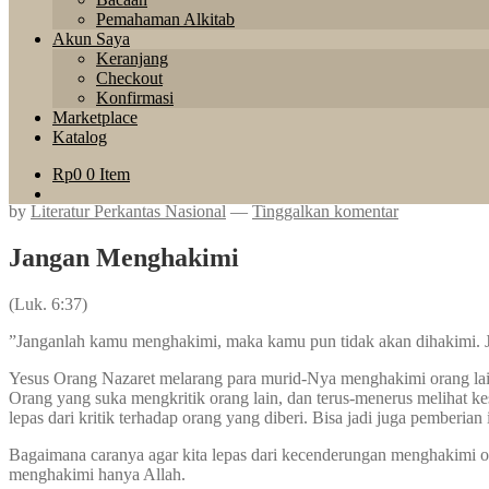
Pemahaman Alkitab
Akun Saya
Keranjang
Checkout
Konfirmasi
Marketplace
Katalog
Rp
0
0 Item
by
Literatur Perkantas Nasional
—
Tinggalkan komentar
Jangan Menghakimi
(Luk. 6:37)
”Janganlah kamu menghakimi, maka kamu pun tidak akan dihakimi. 
Yesus Orang Nazaret melarang para murid-Nya menghakimi orang la
Orang yang suka mengkritik orang lain, dan terus-menerus melihat k
lepas dari kritik terhadap orang yang diberi. Bisa jadi juga pemberian 
Bagaimana caranya agar kita lepas dari kecenderungan menghakimi or
menghakimi hanya Allah.