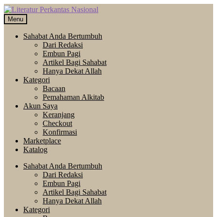
Skip
Langsung
to
ke
Menu
navigation
isi
Sahabat Anda Bertumbuh
Dari Redaksi
Embun Pagi
Artikel Bagi Sahabat
Hanya Dekat Allah
Kategori
Bacaan
Pemahaman Alkitab
Akun Saya
Keranjang
Checkout
Konfirmasi
Marketplace
Katalog
Sahabat Anda Bertumbuh
Dari Redaksi
Embun Pagi
Artikel Bagi Sahabat
Hanya Dekat Allah
Kategori