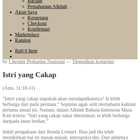
Bacaan
Pemahaman Alkitab
Akun Saya
Keranjang
Checkout
Konfirmasi
Marketplace
Katalog
Rp
0
0 Item
by
Literatur Perkantas Nasional
—
Tinggalkan komentar
Istri yang Cakap
(Ams. 31:10-11)
”Isteri yang cakap siapakah akan mendapatkannya? Ia lebih
berharga dari pada permata.” Sepintas agak sulit memahami kalimat
pertama amsal ini. Namun, dalam Alkitab Bahasa Indonesia Masa
Kini tertera: ”Istri yang cakap sukar ditemukan; ia lebih berharga
daripada intan berlian.”
Inilah pengakuan dari ibunda Lemuel. Bisa jadi dia telah
memikirkan hal ini masak-masak, introspeksi diri. Dan akhirnya