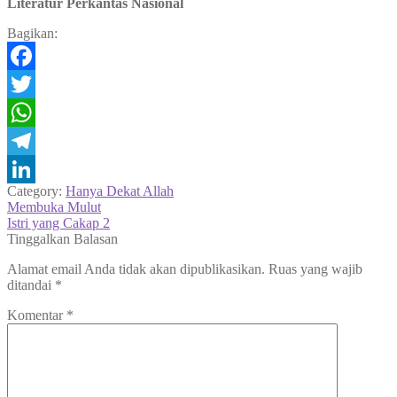
Literatur Perkantas Nasional
Bagikan:
Facebook
Twitter
WhatsApp
Telegram
Category:
Hanya Dekat Allah
LinkedIn
Navigasi
Previous
Membuka Mulut
post:
Next
Istri yang Cakap 2
pos
post:
Tinggalkan Balasan
Alamat email Anda tidak akan dipublikasikan.
Ruas yang wajib
ditandai
*
Komentar
*