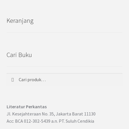
Keranjang
Cari Buku
Cari
Pencarian
untuk:
Literatur Perkantas
Jl. Kesejahteraan No. 35, Jakarta Barat 11130
Acc: BCA 012-302-5439 a.n. PT. Suluh Cendikia