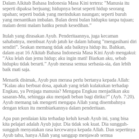
Dalam Alkitab Bahasa Indonesia Masa Kini tertera: ”Manusia itu
seperti dipaksa berjuang; hidupnya berat seperti hidup seorang
upahan; seperti budak yang merindukan naungan; seperti buruh
yang menantikan imbalan. Bulan demi bulan hidupku tanpa tujuan;
malam demi malam hatiku penuh kesedihan.”
Itulah yang dirasakan Ayub. Penderitaannya, juga kecaman
sahabatnya, membuat Ayub jatuh ke dalam lubang ”mengasihani diri
sendiri”. Seakan memang tidak ada baiknya hidup itu. Bahkan,
dalam ayat 16 Alkitab Bahasa Indonesia Masa Kini Ayub mengakui:
”Aku lelah dan jemu hidup; aku ingin mati! Biarkan aku, sebab
hidupku tidak berarti.” Ayub merasa semua serbasia-sia, dan lebih
baik mati saja.
Menarik disimak, Ayub pun merasa perlu bertanya kepada Allah:
”Kalau aku berbuat dosa, apakah yang telah kulakukan terhadap
Engkau, ya Penjaga manusia? Mengapa Engkau menjadikan aku
sasaran-Mu, sehingga aku menjadi beban bagi diriku?” (Ayb. 7:20).
Ayub memang tak mengerti mengapa Allah yang disembahnya
dengan tekun itu membiarkannya dalam penderitaan.
Apa pun penilaian kita terhadap keluh kesah Ayub ini, yang bisa
kita pelajari adalah Ayub jujur. Dia tidak sok kuat. Dia sungguh-
sungguh menyatakan rasa kecewanya kepada Allah. Dan sepertinya
Ayub tahu, hanya Allah yang sanggup menjawab semua