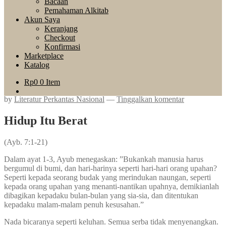
Bacaan
Pemahaman Alkitab
Akun Saya
Keranjang
Checkout
Konfirmasi
Marketplace
Katalog
Rp
0
0 Item
by
Literatur Perkantas Nasional
—
Tinggalkan komentar
Hidup Itu Berat
(Ayb. 7:1-21)
Dalam ayat 1-3, Ayub menegaskan: ”Bukankah manusia harus
bergumul di bumi, dan hari-harinya seperti hari-hari orang upahan?
Seperti kepada seorang budak yang merindukan naungan, seperti
kepada orang upahan yang menanti-nantikan upahnya, demikianlah
dibagikan kepadaku bulan-bulan yang sia-sia, dan ditentukan
kepadaku malam-malam penuh kesusahan.”
Nada bicaranya seperti keluhan. Semua serba tidak menyenangkan.