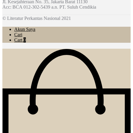
Jl. Kesejahteraan No. 35, Jakarta Barat 11130
Acc: BCA 012-302-5439 a.n. PT. Suluh Cendikia
© Literatur Perkantas Nasional 2021
Akun Saya
Cari
Cart
0