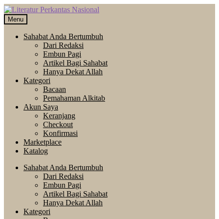
Skip
Langsung
to
ke
Menu
navigation
isi
Sahabat Anda Bertumbuh
Dari Redaksi
Embun Pagi
Artikel Bagi Sahabat
Hanya Dekat Allah
Kategori
Bacaan
Pemahaman Alkitab
Akun Saya
Keranjang
Checkout
Konfirmasi
Marketplace
Katalog
Sahabat Anda Bertumbuh
Dari Redaksi
Embun Pagi
Artikel Bagi Sahabat
Hanya Dekat Allah
Kategori