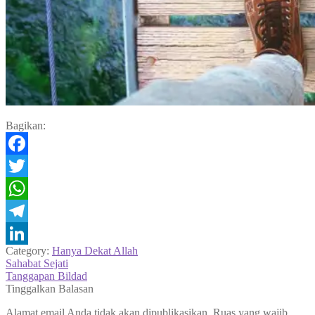
Bagikan:
Facebook
Twitter
WhatsApp
Telegram
Category:
Hanya Dekat Allah
LinkedIn
Navigasi
Previous
Sahabat Sejati
post:
Next
Tanggapan Bildad
pos
post:
Tinggalkan Balasan
Alamat email Anda tidak akan dipublikasikan.
Ruas yang wajib