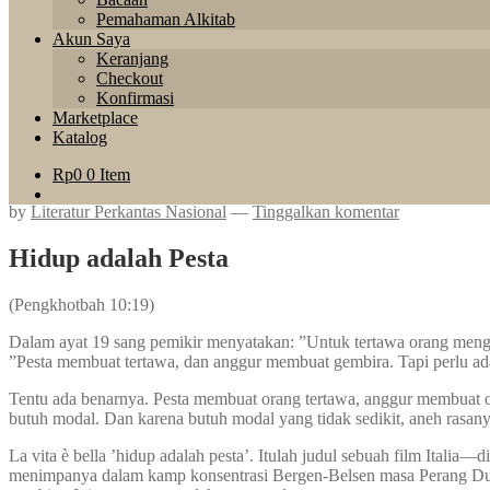
Pemahaman Alkitab
Akun Saya
Keranjang
Checkout
Konfirmasi
Marketplace
Katalog
Rp
0
0 Item
by
Literatur Perkantas Nasional
—
Tinggalkan komentar
Hidup adalah Pesta
(Pengkhotbah 10:19)
Dalam ayat 19 sang pemikir menyatakan: ”Untuk tertawa orang men
”Pesta membuat tertawa, dan anggur membuat gembira. Tapi perlu 
Tentu ada benarnya. Pesta membuat orang tertawa, anggur membuat 
butuh modal. Dan karena butuh modal yang tidak sedikit, aneh rasa
La vita è bella ’hidup adalah pesta’. Itulah judul sebuah film Itali
menimpanya dalam kamp konsentrasi Bergen-Belsen masa Perang Dunia