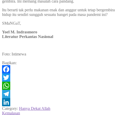
gembira. Ini memang masalah cara pandang.
Itu berarti tak perlu makanan enak dan anggur untuk tetap bergembir
hidup itu sendiri sungguh sesuatu banget pada masa pandemi ini?
SMaNGaT,
Yoel M. Indrasmoro
Literatur Perkantas Nasional
Foto: Istimewa
Bagikan:
Facebook
Twitter
WhatsApp
Telegram
Category:
Hanya Dekat Allah
LinkedIn
Navigasi
Previous
Kemalasan