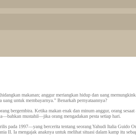
ghidangkan makanan; anggur meriangkan hidup dan uang memungkinkan 
ada uang untuk membayarnya.” Benarkah pernyataannya?
orang bergembira. Ketika makan enak dan minum anggur, orang sesaat
nya—bahkan mustahil—jika orang mengadakan pesta setiap hari.
a—dirilis pada 1997—yang bercerita tentang seorang Yahudi Italia Guido
 II. Ia mengajak anaknya untuk melihat situasi dalam kamp itu sebag