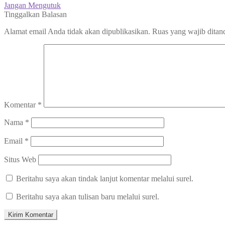
post:
Next
Jangan Mengutuk
pos
post:
Tinggalkan Balasan
Alamat email Anda tidak akan dipublikasikan.
Ruas yang wajib ditan
Komentar
*
Nama
*
Email
*
Situs Web
Beritahu saya akan tindak lanjut komentar melalui surel.
Beritahu saya akan tulisan baru melalui surel.