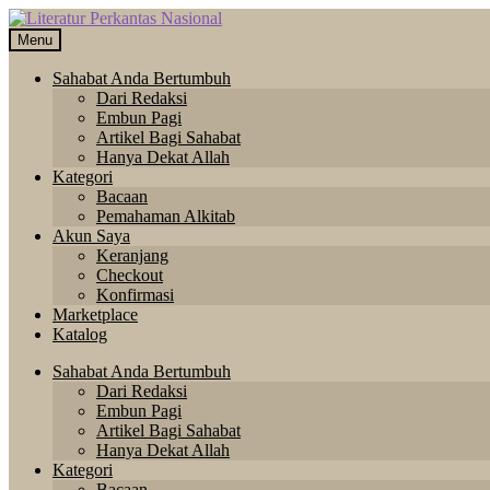
Skip
Langsung
to
ke
Menu
navigation
isi
Sahabat Anda Bertumbuh
Dari Redaksi
Embun Pagi
Artikel Bagi Sahabat
Hanya Dekat Allah
Kategori
Bacaan
Pemahaman Alkitab
Akun Saya
Keranjang
Checkout
Konfirmasi
Marketplace
Katalog
Sahabat Anda Bertumbuh
Dari Redaksi
Embun Pagi
Artikel Bagi Sahabat
Hanya Dekat Allah
Kategori
Bacaan