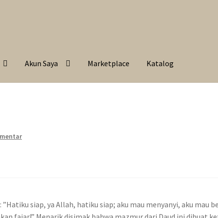
Akun Saya
Marketplace
Katalog
omentar
 ”Hatiku siap, ya Allah, hatiku siap; aku mau menyanyi, aku mau 
 fajar!” Menarik disimak bahwa mazmur dari Daud ini dibuat ketik