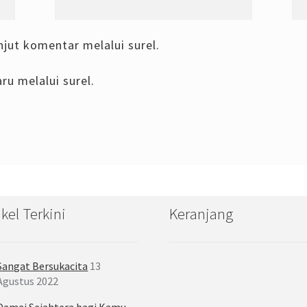
njut komentar melalui surel.
ru melalui surel.
ikel Terkini
Keranjang
Sangat Bersukacita
13
Agustus 2022
Damai Sejahtera bagi Kamu