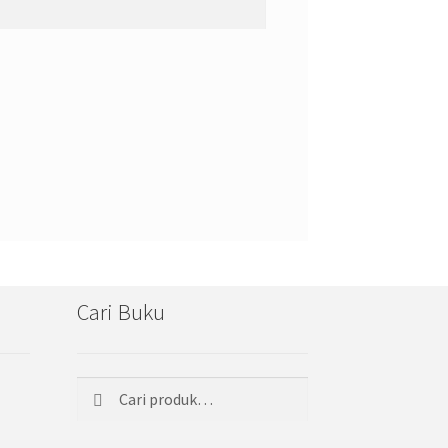
Cari Buku
Cari
Pencarian
untuk: