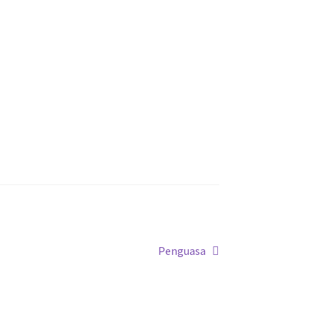
Next
Penguasa
post: