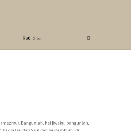
Rp
0
0 Item
bermazmur. Bangunlah, hai jiwaku, bangunlah,
a dia lari dari Saul dan bersembunyi di