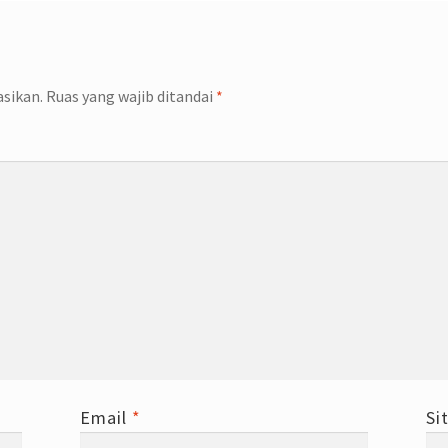
asikan.
Ruas yang wajib ditandai
*
Email
*
Si