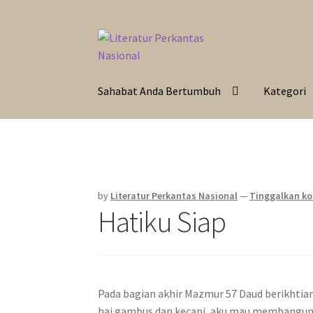
Skip
Langsung
to
ke
navigation
isi
Sahabat Anda Bertumbuh
Kategori
by
Literatur Perkantas Nasional
—
Tinggalkan k
Hatiku Siap
Pada bagian akhir Mazmur 57 Daud berikhtiar:
hai gambus dan kecapi, aku mau membangunkan