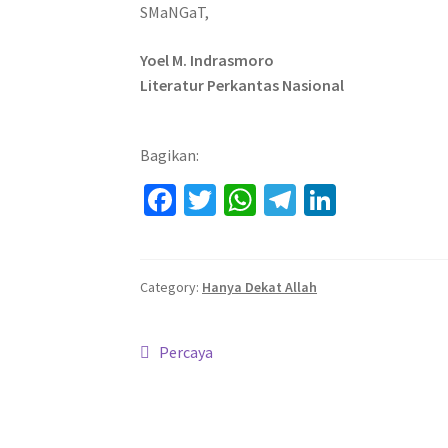
SMaNGaT,
Yoel M. Indrasmoro
Literatur Perkantas Nasional
Bagikan:
Fa
T
W
Te
Li
ce
wi
h
le
n
b
tt
at
gr
ke
o
er
sA
a
dI
Category:
Hanya Dekat Allah
o
p
m
n
Navigasi
k
p
Previous
Percaya
post:
pos