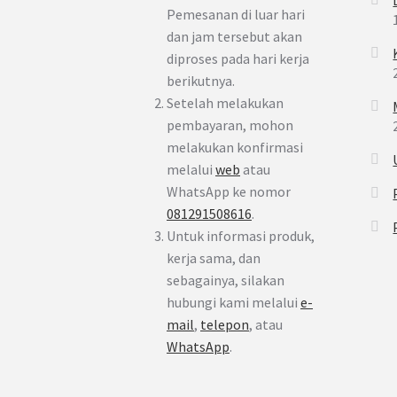
Pemesanan di luar hari
dan jam tersebut akan
diproses pada hari kerja
berikutnya.
Setelah melakukan
pembayaran, mohon
melakukan konfirmasi
melalui
web
atau
WhatsApp ke nomor
081291508616
.
Untuk informasi produk,
kerja sama, dan
sebagainya, silakan
hubungi kami melalui
e-
mail
,
telepon
, atau
WhatsApp
.