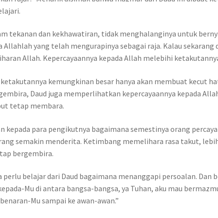
lajari.
alam tekanan dan kekhawatiran, tidak menghalanginya untuk bern
 Allahlah yang telah mengurapinya sebagai raja. Kalau sekarang d
liharan Allah. Kepercayaannya kepada Allah melebihi ketakutanny
etakutannya kemungkinan besar hanya akan membuat kecut hati 
embira, Daud juga memperlihatkan kepercayaannya kepada Allah 
but tetap membara.
an kepada para pengikutnya bagaimana semestinya orang percaya 
rang semakin menderita. Ketimbang memelihara rasa takut, lebi
tap bergembira.
a perlu belajar dari Daud bagaimana menanggapi persoalan. Dan 
r kepada-Mu di antara bangsa-bangsa, ya Tuhan, aku mau bermazmu
 kebenaran-Mu sampai ke awan-awan.”