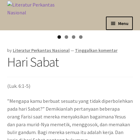
Skip
Langsung
to
ke
navigation
isi
Menu
Expand
Sahabat Anda Bertumbuh
child
by
Literatur Perkantas Nasional
—
Tinggalkan komentar
menu
Expand
Kategori
Hari Sabat
child
menu
Expand
Akun Saya
child
menu
(Luk. 6:1-5)
Marketplace
”Mengapa kamu berbuat sesuatu yang tidak diperbolehkan
Katalog
pada hari Sabat?” Demikianlah pertanyaan beberapa
orang Farisi saat mereka menyaksikan bagaimana Yesus
dan para murid-Nya memetik, menggosok, dan memakan
bulir gandum. Bagi mereka semua itu adalah kerja. Dan
kerja di hari Sabat pantang hukumnya.