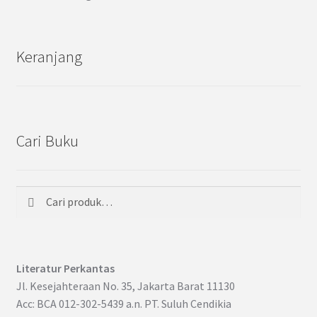
Keranjang
Cari Buku
Cari
Pencarian
untuk:
Literatur Perkantas
Jl. Kesejahteraan No. 35, Jakarta Barat 11130
Acc: BCA 012-302-5439 a.n. PT. Suluh Cendikia