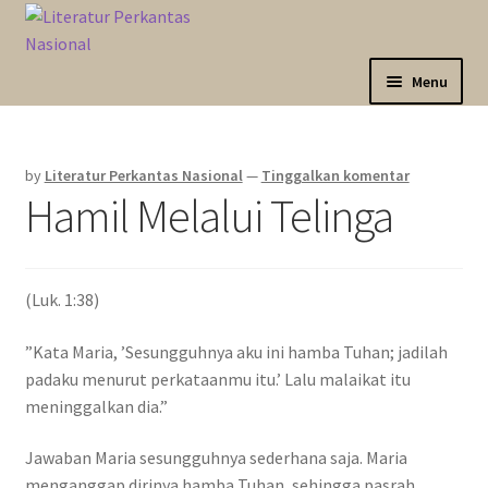
Skip
Langsung
to
ke
navigation
isi
Menu
Expand
Sahabat Anda Bertumbuh
child
by
Literatur Perkantas Nasional
—
Tinggalkan komentar
menu
Expand
Kategori
Hamil Melalui Telinga
child
menu
Expand
Akun Saya
child
menu
(Luk. 1:38)
Marketplace
”Kata Maria, ’Sesungguhnya aku ini hamba Tuhan; jadilah
Katalog
padaku menurut perkataanmu itu.’ Lalu malaikat itu
meninggalkan dia.”
Jawaban Maria sesungguhnya sederhana saja. Maria
menganggap dirinya hamba Tuhan, sehingga pasrah