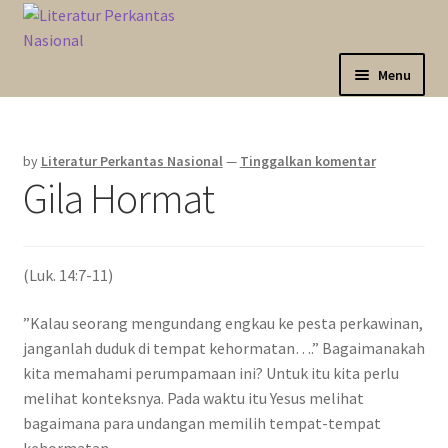
Skip
Langsung
to
ke
navigation
isi
Menu
Expand
Sahabat Anda Bertumbuh
child
by
Literatur Perkantas Nasional
—
Tinggalkan komentar
menu
Expand
Kategori
Gila Hormat
child
menu
Expand
Akun Saya
child
menu
(Luk. 14:7-11)
Marketplace
”Kalau seorang mengundang engkau ke pesta perkawinan,
Katalog
janganlah duduk di tempat kehormatan….” Bagaimanakah
kita memahami perumpamaan ini? Untuk itu kita perlu
melihat konteksnya. Pada waktu itu Yesus melihat
bagaimana para undangan memilih tempat-tempat
kehormatan.