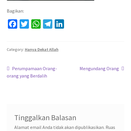
Bagikan:
Fa
T
W
Te
Li
ce
wi
h
le
n
b
tt
at
gr
ke
o
er
sA
a
dI
Category:
Hanya Dekat Allah
o
p
m
n
Navigasi
k
p
Previous
Next
Perumpamaan Orang-
Mengundang Orang
post:
post:
orang yang Berdalih
pos
Tinggalkan Balasan
Alamat email Anda tidak akan dipublikasikan.
Ruas