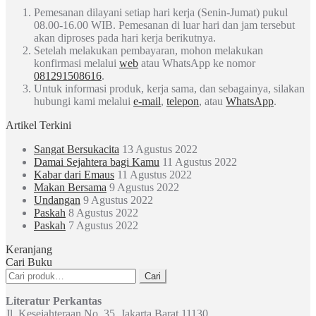
Pemesanan dilayani setiap hari kerja (Senin-Jumat) pukul
08.00-16.00 WIB. Pemesanan di luar hari dan jam tersebut
akan diproses pada hari kerja berikutnya.
Setelah melakukan pembayaran, mohon melakukan
konfirmasi melalui
web
atau WhatsApp ke nomor
081291508616
.
Untuk informasi produk, kerja sama, dan sebagainya, silakan
hubungi kami melalui
e-mail
,
telepon
, atau
WhatsApp
.
Artikel Terkini
Sangat Bersukacita
13 Agustus 2022
Damai Sejahtera bagi Kamu
11 Agustus 2022
Kabar dari Emaus
11 Agustus 2022
Makan Bersama
9 Agustus 2022
Undangan
9 Agustus 2022
Paskah
8 Agustus 2022
Paskah
7 Agustus 2022
Keranjang
Cari Buku
Pencarian
Cari
untuk:
Literatur Perkantas
Jl. Kesejahteraan No. 35, Jakarta Barat 11130