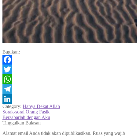
Bagikan:
Facebook
Twitter
WhatsApp
Telegram
Category:
Hanya Dekat Allah
LinkedIn
Navigasi
Previous
Sorak-sorai Orang Fasik
post:
Next
Bersabarlah dengan Aku
pos
post:
Tinggalkan Balasan
Alamat email Anda tidak akan dipublikasikan.
Ruas yang wajib