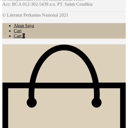
Acc: BCA 012-302-5439 a.n. PT. Suluh Cendikia
© Literatur Perkantas Nasional 2021
Akun Saya
Cari
Cart
0