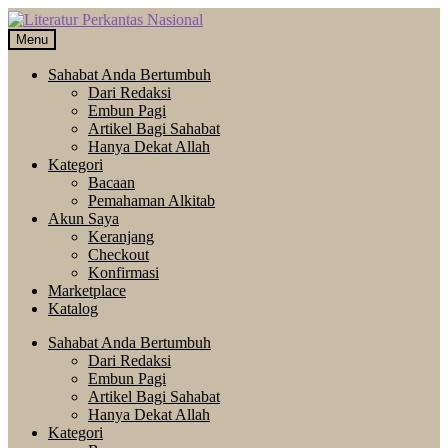
Skip
Langsung
to
ke
Menu
navigation
isi
Sahabat Anda Bertumbuh
Dari Redaksi
Embun Pagi
Artikel Bagi Sahabat
Hanya Dekat Allah
Kategori
Bacaan
Pemahaman Alkitab
Akun Saya
Keranjang
Checkout
Konfirmasi
Marketplace
Katalog
Sahabat Anda Bertumbuh
Dari Redaksi
Embun Pagi
Artikel Bagi Sahabat
Hanya Dekat Allah
Kategori