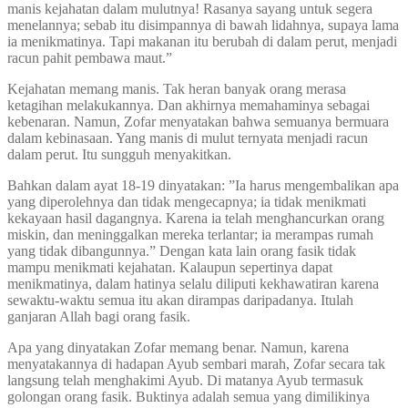
manis kejahatan dalam mulutnya! Rasanya sayang untuk segera
menelannya; sebab itu disimpannya di bawah lidahnya, supaya lama
ia menikmatinya. Tapi makanan itu berubah di dalam perut, menjadi
racun pahit pembawa maut.”
Kejahatan memang manis. Tak heran banyak orang merasa
ketagihan melakukannya. Dan akhirnya memahaminya sebagai
kebenaran. Namun, Zofar menyatakan bahwa semuanya bermuara
dalam kebinasaan. Yang manis di mulut ternyata menjadi racun
dalam perut. Itu sungguh menyakitkan.
Bahkan dalam ayat 18-19 dinyatakan: ”Ia harus mengembalikan apa
yang diperolehnya dan tidak mengecapnya; ia tidak menikmati
kekayaan hasil dagangnya. Karena ia telah menghancurkan orang
miskin, dan meninggalkan mereka terlantar; ia merampas rumah
yang tidak dibangunnya.” Dengan kata lain orang fasik tidak
mampu menikmati kejahatan. Kalaupun sepertinya dapat
menikmatinya, dalam hatinya selalu diliputi kekhawatiran karena
sewaktu-waktu semua itu akan dirampas daripadanya. Itulah
ganjaran Allah bagi orang fasik.
Apa yang dinyatakan Zofar memang benar. Namun, karena
menyatakannya di hadapan Ayub sembari marah, Zofar secara tak
langsung telah menghakimi Ayub. Di matanya Ayub termasuk
golongan orang fasik. Buktinya adalah semua yang dimilikinya