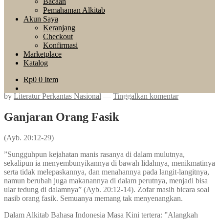
Bacaan
Pemahaman Alkitab
Akun Saya
Keranjang
Checkout
Konfirmasi
Marketplace
Katalog
Rp
0
0 Item
by
Literatur Perkantas Nasional
—
Tinggalkan komentar
Ganjaran Orang Fasik
(Ayb. 20:12-29)
”Sungguhpun kejahatan manis rasanya di dalam mulutnya,
sekalipun ia menyembunyikannya di bawah lidahnya, menikmatinya
serta tidak melepaskannya, dan menahannya pada langit-langitnya,
namun berubah juga makanannya di dalam perutnya, menjadi bisa
ular tedung di dalamnya” (Ayb. 20:12-14). Zofar masih bicara soal
nasib orang fasik. Semuanya memang tak menyenangkan.
Dalam Alkitab Bahasa Indonesia Masa Kini tertera: ”Alangkah