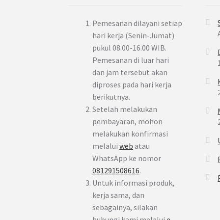
Pemesanan dilayani setiap
hari kerja (Senin-Jumat)
pukul 08.00-16.00 WIB.
Pemesanan di luar hari
dan jam tersebut akan
diproses pada hari kerja
berikutnya.
Setelah melakukan
pembayaran, mohon
melakukan konfirmasi
melalui
web
atau
WhatsApp ke nomor
081291508616
.
Untuk informasi produk,
kerja sama, dan
sebagainya, silakan
hubungi kami melalui
e-