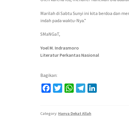
Marilah di Sabtu Sunyi ini kita berdoa dan 
indah pada waktu-Nya.”
SMaNGaT,
Yoel M. Indrasmoro
Literatur Perkantas Nasional
Bagikan:
Fa
T
W
Te
Li
ce
wi
h
le
n
b
tt
at
gr
ke
o
er
sA
a
dI
Category:
Hanya Dekat Allah
o
p
m
n