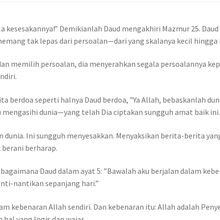
gala kesesakannya!” Demikianlah Daud mengakhiri Mazmur 25. Daud
mang tak lepas dari persoalan—dari yang skalanya kecil hingga b
an memilih persoalan, dia menyerahkan segala persoalannya kepad
ndiri.
ta berdoa seperti halnya Daud berdoa, ”Ya Allah, bebaskanlah dun
u mengasihi dunia—yang telah Dia ciptakan sungguh amat baik ini
dunia. Ini sungguh menyesakkan. Menyaksikan berita-berita yang
 berani berharap.
 sebagaimana Daud dalam ayat 5: ”Bawalah aku berjalan dalam keb
ti-nantikan sepanjang hari.”
 kebenaran Allah sendiri. Dan kebenaran itu: Allah adalah Peny
 hal yang logis dan wajar.