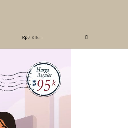
Rp
0
0 Item