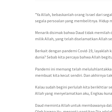
”Ya Allah, bebaskanlah orang Israel dari se
segala persoalan yang membelitnya. Hidup me
Menarik disimak bahwa Daud tidak memilah d
milik Allah, yang telah diselamatkan Allah se
Berkait dengan pandemi Covid-19, layaklah ki
dunia? Sebab kita percaya bahwa Allah begit
Pandemi ini memang telah meluluhlantakkan 
membuat kita kecut sendiri. Dan akhirnya tak
Kalau sudah begini perlulah kita berikhtiar
Allah yang menyelamatkan aku, Engkau kunan
Daud meminta Allah untuk membawanya dalam
Oleh karena itu, menanti-nantikan Dia adalah