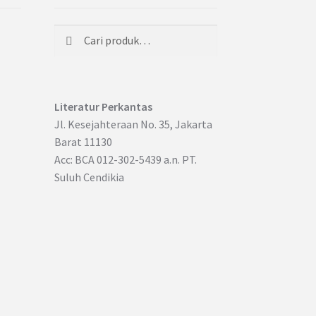
Cari
Pencarian
untuk:
Literatur Perkantas
Jl. Kesejahteraan No. 35, Jakarta
Barat 11130
Acc: BCA 012-302-5439 a.n. PT.
Suluh Cendikia