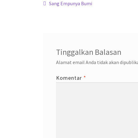
Navigasi
k
p
Previous
Sang Empunya Bumi
post:
pos
Tinggalkan Balasan
Alamat email Anda tidak akan dipublik
Komentar
*