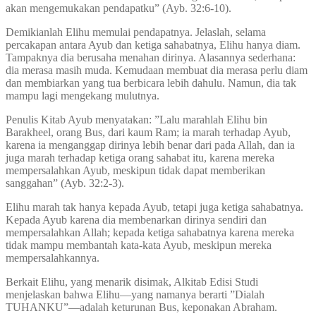
akan mengemukakan pendapatku” (Ayb. 32:6-10).
Demikianlah Elihu memulai pendapatnya. Jelaslah, selama
percakapan antara Ayub dan ketiga sahabatnya, Elihu hanya diam.
Tampaknya dia berusaha menahan dirinya. Alasannya sederhana:
dia merasa masih muda. Kemudaan membuat dia merasa perlu diam
dan membiarkan yang tua berbicara lebih dahulu. Namun, dia tak
mampu lagi mengekang mulutnya.
Penulis Kitab Ayub menyatakan: ”Lalu marahlah Elihu bin
Barakheel, orang Bus, dari kaum Ram; ia marah terhadap Ayub,
karena ia menganggap dirinya lebih benar dari pada Allah, dan ia
juga marah terhadap ketiga orang sahabat itu, karena mereka
mempersalahkan Ayub, meskipun tidak dapat memberikan
sanggahan” (Ayb. 32:2-3).
Elihu marah tak hanya kepada Ayub, tetapi juga ketiga sahabatnya.
Kepada Ayub karena dia membenarkan dirinya sendiri dan
mempersalahkan Allah; kepada ketiga sahabatnya karena mereka
tidak mampu membantah kata-kata Ayub, meskipun mereka
mempersalahkannya.
Berkait Elihu, yang menarik disimak, Alkitab Edisi Studi
menjelaskan bahwa Elihu—yang namanya berarti ”Dialah
TUHANKU”—adalah keturunan Bus, keponakan Abraham.