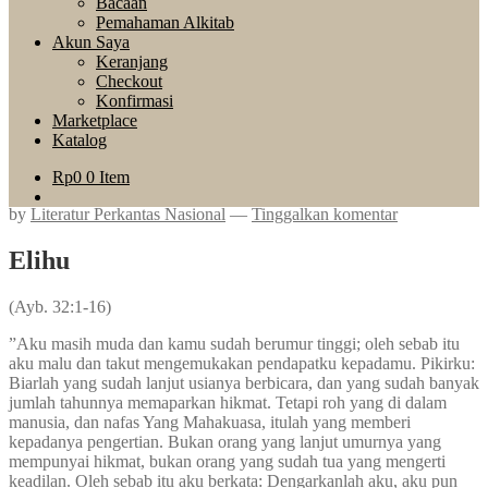
Bacaan
Pemahaman Alkitab
Akun Saya
Keranjang
Checkout
Konfirmasi
Marketplace
Katalog
Rp
0
0 Item
by
Literatur Perkantas Nasional
—
Tinggalkan komentar
Elihu
(Ayb. 32:1-16)
”Aku masih muda dan kamu sudah berumur tinggi; oleh sebab itu
aku malu dan takut mengemukakan pendapatku kepadamu. Pikirku:
Biarlah yang sudah lanjut usianya berbicara, dan yang sudah banyak
jumlah tahunnya memaparkan hikmat. Tetapi roh yang di dalam
manusia, dan nafas Yang Mahakuasa, itulah yang memberi
kepadanya pengertian. Bukan orang yang lanjut umurnya yang
mempunyai hikmat, bukan orang yang sudah tua yang mengerti
keadilan. Oleh sebab itu aku berkata: Dengarkanlah aku, aku pun