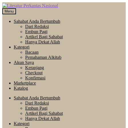
Skip
Langsung
to
ke
Menu
navigation
isi
Sahabat Anda Bertumbuh
Dari Redaksi
Embun Pagi
Artikel Bagi Sahabat
Hanya Dekat Allah
Kategori
Bacaan
Pemahaman Alkitab
Akun Saya
Keranjang
Checkout
Konfirmasi
Marketplace
Katalog
Sahabat Anda Bertumbuh
Dari Redaksi
Embun Pagi
Artikel Bagi Sahabat
Hanya Dekat Allah
Kategori