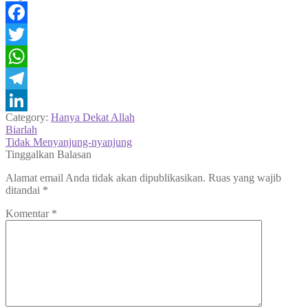
Facebook
Twitter
WhatsApp
Telegram
Category:
Hanya Dekat Allah
LinkedIn
Navigasi
Previous
Biarlah
post:
Next
Tidak Menyanjung-nyanjung
pos
post:
Tinggalkan Balasan
Alamat email Anda tidak akan dipublikasikan.
Ruas yang wajib
ditandai
*
Komentar
*