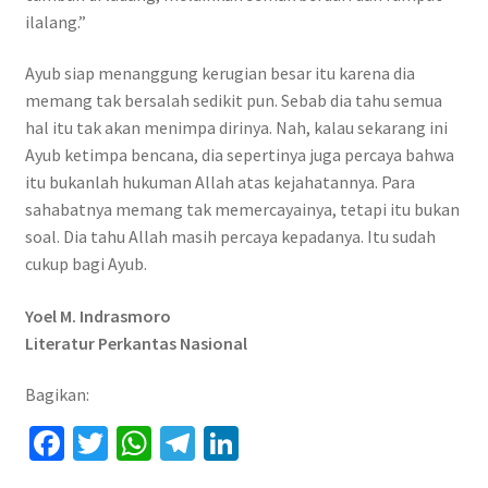
ilalang.”
Ayub siap menanggung kerugian besar itu karena dia
memang tak bersalah sedikit pun. Sebab dia tahu semua
hal itu tak akan menimpa dirinya. Nah, kalau sekarang ini
Ayub ketimpa bencana, dia sepertinya juga percaya bahwa
itu bukanlah hukuman Allah atas kejahatannya. Para
sahabatnya memang tak memercayainya, tetapi itu bukan
soal. Dia tahu Allah masih percaya kepadanya. Itu sudah
cukup bagi Ayub.
Yoel M. Indrasmoro
Literatur Perkantas Nasional
Bagikan:
Fa
T
W
Te
Li
ce
wi
h
le
n