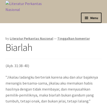
Skip
Langsung
to
ke
navigation
isi
Menu
Expand
Sahabat Anda Bertumbuh
child
by
Literatur Perkantas Nasional
—
Tinggalkan komentar
menu
Expand
Kategori
Biarlah
child
menu
Expand
Akun Saya
child
menu
(Ayb. 31:38-40)
Marketplace
”Jikalau ladangku berteriak karena aku dan alur bajaknya
Katalog
menangis bersama-sama, jikalau aku memakan habis
hasilnya dengan tidak membayar, dan menyusahkan
pemilik-pemiliknya, maka biarlah bukan gandum yang
tumbuh, tetapi onak, dan bukan jelai, tetapi lalang.”