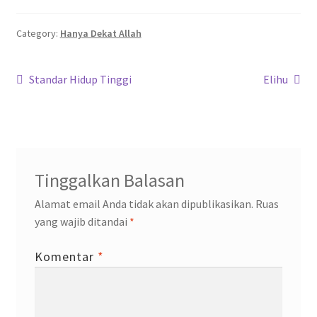
b
tt
at
gr
ke
o
er
sA
a
dI
Category:
Hanya Dekat Allah
o
p
m
n
Navigasi
k
p
Previous
Next
Standar Hidup Tinggi
Elihu
post:
post:
pos
Tinggalkan Balasan
Alamat email Anda tidak akan dipublikasikan.
Ruas
yang wajib ditandai
*
Komentar
*