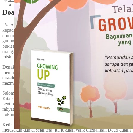
Next
Doa untuk Raja
”Ya Allah, berikanlah hukum-Mu kepada raja dan keadilan-Mu
kepada putera raja! Kiranya ia mengadili umat-Mu dengan keadilan
dan orang-orang-Mu yang tertindas dengan hukum! Kiranya
gunung-gunung membawa damai sejahtera bagi bangsa, dan bukit-
bukit membawa kebenaran! Kiranya ia memberi keadilan kepada
orang-orang yang tertindas dari bangsa itu, menolong orang-orang
miskin, tetapi meremukkan pemeras-pemeras!”
Demikianlah bait pertama dari Mazmur 72. Menarik disimak—
menurut catatan redaksi Alkitab—awalnya mazmur ini merupakan
doa-doa Daud bin Isai. Namun, sepertinya redaktur mendapatkan
mazmur ini dari Salomo bin Daud.
Salomo agaknya merasa perlu memasukkan doa ayahnya dalam
Kitab Mazmur. Ia tahu bahwa raja bisa salah dan karena itu
pentinglah bagi raja untuk menerapkan hukum Allah tak hanya bagi
rakyatnya, terutama bagi dirinya sendiri. Dan raja yang hidup dalam
hukum Allah niscaya akan mengadili dengan adil.
Ketika seorang pemimpin negara bertindak adil, maka rakyat akan
merasakan damai sejahtera. Itu jugalah yang ditekankan Daud dalam