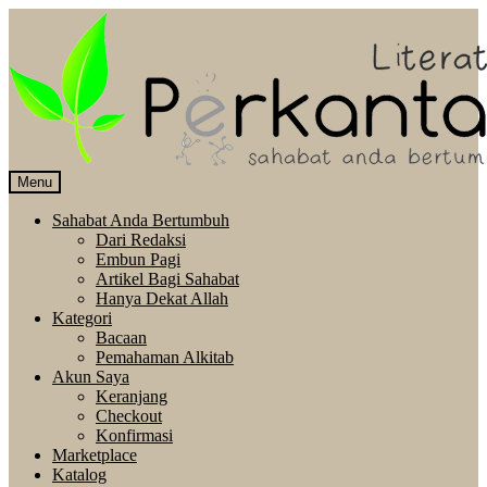
Skip
Langsung
to
ke
navigation
isi
Menu
Sahabat Anda Bertumbuh
Dari Redaksi
Embun Pagi
Artikel Bagi Sahabat
Hanya Dekat Allah
Kategori
Bacaan
Pemahaman Alkitab
Akun Saya
Keranjang
Checkout
Konfirmasi
Marketplace
Katalog