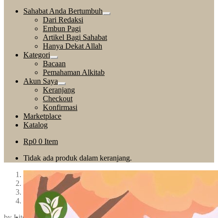
Sahabat Anda Bertumbuh
Expand
Dari Redaksi
child
Embun Pagi
menu
Artikel Bagi Sahabat
Hanya Dekat Allah
Kategori
Expand
Bacaan
child
Pemahaman Alkitab
menu
Akun Saya
Expand
Keranjang
child
Checkout
menu
Konfirmasi
Marketplace
Katalog
Rp
0
0 Item
Tidak ada produk dalam keranjang.
1
2
3
4
by
Literatur Perkantas Nasional
Previous
—
Tinggalkan komentar