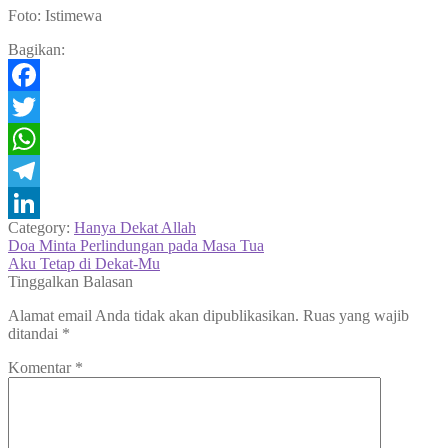
Foto: Istimewa
Bagikan:
Facebook
Twitter
WhatsApp
Telegram
Category:
Hanya Dekat Allah
LinkedIn
Navigasi
Previous
Doa Minta Perlindungan pada Masa Tua
post:
Next
Aku Tetap di Dekat-Mu
pos
post:
Tinggalkan Balasan
Alamat email Anda tidak akan dipublikasikan.
Ruas yang wajib
ditandai
*
Komentar
*