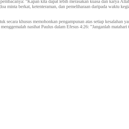
 pembacanya: ”Kapan kita dapat lebih merasakan kuasa dan karya Allah
oa minta berkat, ketenteraman, dan pemeliharaan daripada waktu kegiatan
tuk secara khusus memohonkan pengampunan atas setiap kesalahan yan
ini menggemalah nasihat Paulus dalam Efesus 4:26: ”Janganlah matah