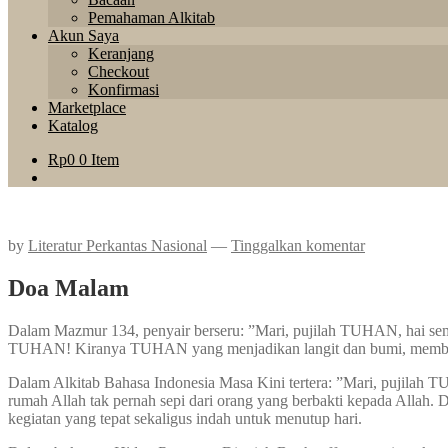
Pemahaman Alkitab
Akun Saya
Keranjang
Checkout
Konfirmasi
Marketplace
Katalog
Rp
0
0 Item
by
Literatur Perkantas Nasional
—
Tinggalkan komentar
Doa Malam
Dalam Mazmur 134, penyair berseru: ”Mari, pujilah TUHAN, hai 
TUHAN! Kiranya TUHAN yang menjadikan langit dan bumi, memberk
Dalam Alkitab Bahasa Indonesia Masa Kini tertera: ”Mari, pujila
rumah Allah tak pernah sepi dari orang yang berbakti kepada Allah
kegiatan yang tepat sekaligus indah untuk menutup hari.