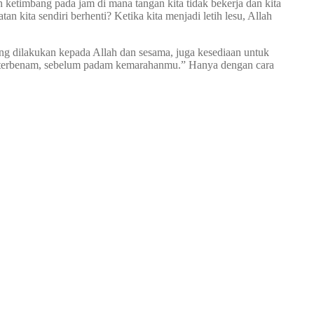
 ketimbang pada jam di mana tangan kita tidak bekerja dan kita
 kita sendiri berhenti? Ketika kita menjadi letih lesu, Allah
g dilakukan kepada Allah dan sesama, juga kesediaan untuk
ari terbenam, sebelum padam kemarahanmu.” Hanya dengan cara