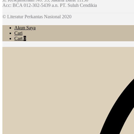
Acc: BCA 012-302-5439 a.n. PT. Suluh Cendikia
© Literatur Perkantas Nasional 2020
Akun Saya
Cari
Cart
0