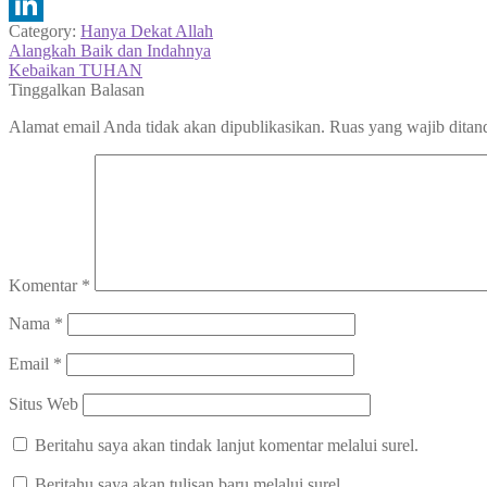
Telegram
Category:
Hanya Dekat Allah
LinkedIn
Navigasi
Previous
Alangkah Baik dan Indahnya
post:
Next
Kebaikan TUHAN
pos
post:
Tinggalkan Balasan
Alamat email Anda tidak akan dipublikasikan.
Ruas yang wajib ditan
Komentar
*
Nama
*
Email
*
Situs Web
Beritahu saya akan tindak lanjut komentar melalui surel.
Beritahu saya akan tulisan baru melalui surel.