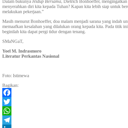
Dalam bukunya
Hidup Bersama
, Dietrich Bonhoeffer, mengingatkan
menyerahkan diri kita kepada Tuhan? Kapan kita lebih siap untuk berd
melakukan pekerjaan.”
Masih menurut Bonhoeffer, doa malam menjadi sarana yang indah un
memaafkan kesalahan yang dilalukan orang kepada kita. Pada titik 
beginilah kita dapat pergi tidur dengan tenang.
SMaNGaT,
Yoel M. Indrasmoro
Literatur Perkantas Nasional
Foto: Istimewa
Bagikan:
Facebook
Twitter
WhatsApp