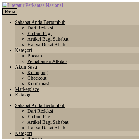
Skip
Langsung
to
ke
Menu
navigation
isi
Sahabat Anda Bertumbuh
Dari Redaksi
Embun Pagi
Artikel Bagi Sahabat
Hanya Dekat Allah
Kategori
Bacaan
Pemahaman Alkitab
Akun Saya
Keranjang
Checkout
Konfirmasi
Marketplace
Katalog
Sahabat Anda Bertumbuh
Dari Redaksi
Embun Pagi
Artikel Bagi Sahabat
Hanya Dekat Allah
Kategori
Bacaan