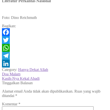
Literatur Perkantas Nasional
Foto: Dino Reichmuth
Bagikan:
Facebook
Twitter
WhatsApp
Telegram
Category:
Hanya Dekat Allah
LinkedIn
Navigasi
Previous
Doa Malam
post:
Next
Kasih-Nya Kekal Abadi
pos
post:
Tinggalkan Balasan
Alamat email Anda tidak akan dipublikasikan.
Ruas yang wajib
ditandai
*
Komentar
*