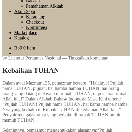
Bacaan
Pemahaman Alkitab
Akun Saya
Keranjang
Checkout
Konfirmasi
Marketplace
Katalog
Rp
0
0 Item
by
Literatur Perkantas Nasional
—
Tinggalkan komentar
Kebaikan TUHAN
Dalam awal Mazmur 135, pemazmur berseru: ”Haleluya! Pujilah
nama TUHAN, pujilah, hai hamba-hamba TUHAN, hai orang-
orang yang datang melayani di rumah TUHAN, di pelataran rumah
Allah kita!” Dalam Alkitab Bahasa Indonesia Masa Kini tertera:
”Pujilah TUHAN! Pujilah nama TUHAN, hai kamu hamba-hamba-
Nya yang berbakti di Rumah TUHAN di kediaman Allah kita.”
Penyair mengajak umat yang berbakti di rumah TUHAN untuk
memuji TUHAN.
Selanjutnya, pemazmur mengemukakan alasannya:”Pujilah