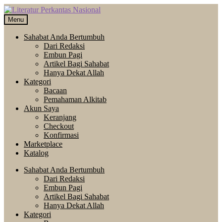
Skip
Langsung
to
ke
Menu
navigation
isi
Sahabat Anda Bertumbuh
Dari Redaksi
Embun Pagi
Artikel Bagi Sahabat
Hanya Dekat Allah
Kategori
Bacaan
Pemahaman Alkitab
Akun Saya
Keranjang
Checkout
Konfirmasi
Marketplace
Katalog
Sahabat Anda Bertumbuh
Dari Redaksi
Embun Pagi
Artikel Bagi Sahabat
Hanya Dekat Allah
Kategori