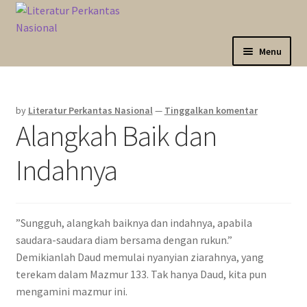
Skip
Langsung
to
ke
navigation
isi
Menu
Expand
Sahabat Anda Bertumbuh
child
by
Literatur Perkantas Nasional
—
Tinggalkan komentar
menu
Expand
Kategori
Alangkah Baik dan
child
menu
Expand
Akun Saya
Indahnya
child
menu
Marketplace
”Sungguh, alangkah baiknya dan indahnya, apabila
Katalog
saudara-saudara diam bersama dengan rukun.”
Demikianlah Daud memulai nyanyian ziarahnya, yang
terekam dalam Mazmur 133. Tak hanya Daud, kita pun
mengamini mazmur ini.