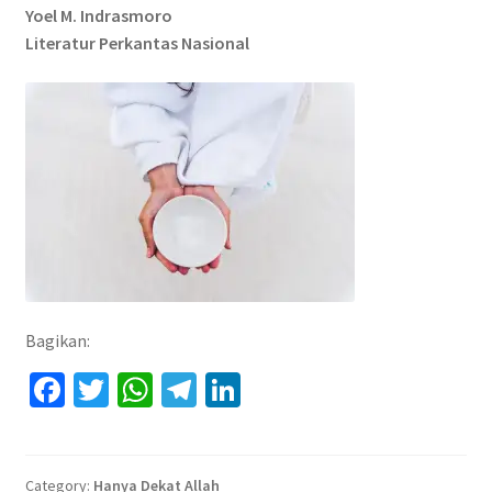
Yoel M. Indrasmoro
Literatur Perkantas Nasional
Bagikan:
Fa
T
W
Te
Li
ce
wi
h
le
n
b
tt
at
gr
ke
Category:
Hanya Dekat Allah