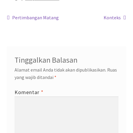
o
er
sA
a
dI
o
p
m
n
Navigasi
k
p
Previous
Next
Pertimbangan Matang
Konteks
post:
post:
pos
Tinggalkan Balasan
Alamat email Anda tidak akan dipublikasikan.
Ruas
yang wajib ditandai
*
Komentar
*