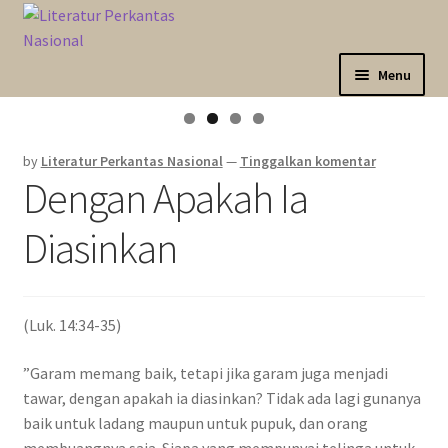
Skip
Langsung
to
ke
navigation
isi
Menu
Expand
Sahabat Anda Bertumbuh
child
by
Literatur Perkantas Nasional
—
Tinggalkan komentar
menu
Expand
Kategori
Dengan Apakah Ia
child
menu
Expand
Akun Saya
Diasinkan
child
menu
Marketplace
(Luk. 14:34-35)
Katalog
”Garam memang baik, tetapi jika garam juga menjadi
tawar, dengan apakah ia diasinkan? Tidak ada lagi gunanya
baik untuk ladang maupun untuk pupuk, dan orang
membuangnya saja. Siapa yang mempunyai telinga untuk