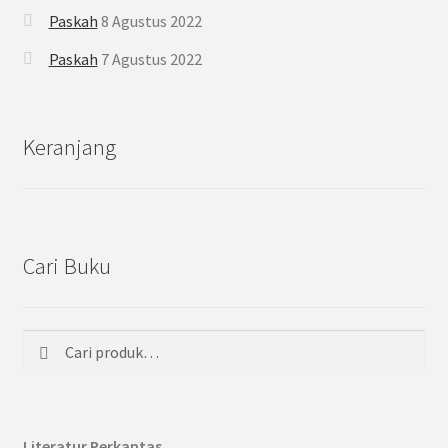
Paskah
8 Agustus 2022
Paskah
7 Agustus 2022
Keranjang
Cari Buku
Cari
Pencarian
untuk:
Literatur Perkantas