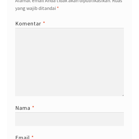
Alamat email Anda tidak akan dipublikasikan.
Ruas
yang wajib ditandai
*
Komentar
*
Nama
*
Email
*