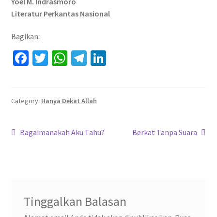
Yoel M. Indrasmoro
Literatur Perkantas Nasional
Bagikan:
Fa
T
W
Te
Li
ce
wi
h
le
n
b
tt
at
gr
ke
o
er
sA
a
dI
Category:
Hanya Dekat Allah
o
p
m
n
Navigasi
k
p
Previous
Next
Bagaimanakah Aku Tahu?
Berkat Tanpa Suara
post:
post:
pos
Tinggalkan Balasan