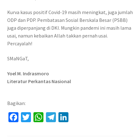
Kurva kasus positif Covid-19 masih meningkat, juga jumlah
ODP dan PDP. Pembatasan Sosial Berskala Besar (PSBB)
juga diperpanjang di DKI. Mungkin pandemi ini masih lama
usai, namun kebaikan Allah takkan pernah usai.
Percayalah!
SMaNGaT,
Yoel M. Indrasmoro
Literatur Perkantas Nasional
Bagikan:
Fa
T
W
Te
Li
ce
wi
h
le
n
b
tt
at
gr
ke