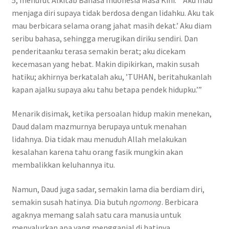
menjaga diri supaya tidak berdosa dengan lidahku. Aku tak
mau berbicara selama orang jahat masih dekat.’ Aku diam
seribu bahasa, sehingga merugikan diriku sendiri. Dan
penderitaanku terasa semakin berat; aku dicekam
kecemasan yang hebat. Makin dipikirkan, makin susah
hatiku; akhirnya berkatalah aku, ’TUHAN, beritahukanlah
kapan ajalku supaya aku tahu betapa pendek hidupku.’”
Menarik disimak, ketika persoalan hidup makin menekan,
Daud dalam mazmurnya berupaya untuk menahan
lidahnya. Dia tidak mau menuduh Allah melakukan
kesalahan karena tahu orang fasik mungkin akan
membalikkan keluhannya itu.
Namun, Daud juga sadar, semakin lama dia berdiam diri,
semakin susah hatinya. Dia butuh
ngomong
. Berbicara
agaknya memang salah satu cara manusia untuk
menyalurkan apa yang mengganjal di hatinya.