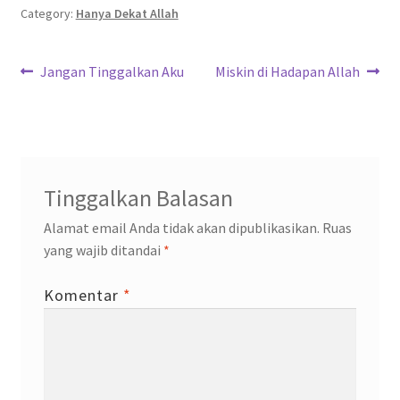
o
er
sA
a
dI
Category:
Hanya Dekat Allah
o
p
m
n
Navigasi
k
p
Previous
Next
Jangan Tinggalkan Aku
Miskin di Hadapan Allah
post:
post:
pos
Tinggalkan Balasan
Alamat email Anda tidak akan dipublikasikan.
Ruas
yang wajib ditandai
*
Komentar
*