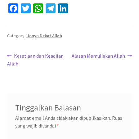
Fa
T
W
Te
Li
ce
wi
h
le
n
b
tt
at
gr
ke
o
er
sA
a
dI
Category:
Hanya Dekat Allah
o
p
m
n
Navigasi
k
p
Previous
Next
Kesetiaan dan Keadilan
Alasan Memuliakan Allah
post:
post:
Allah
pos
Tinggalkan Balasan
Alamat email Anda tidak akan dipublikasikan.
Ruas
yang wajib ditandai
*