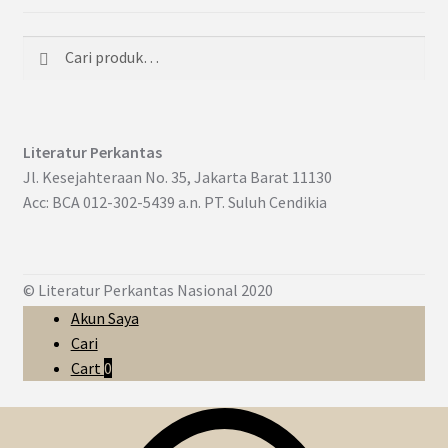
Cari
Pencarian
untuk:
Literatur Perkantas
Jl. Kesejahteraan No. 35, Jakarta Barat 11130
Acc: BCA 012-302-5439 a.n. PT. Suluh Cendikia
© Literatur Perkantas Nasional 2020
Akun Saya
Cari
Cart
0