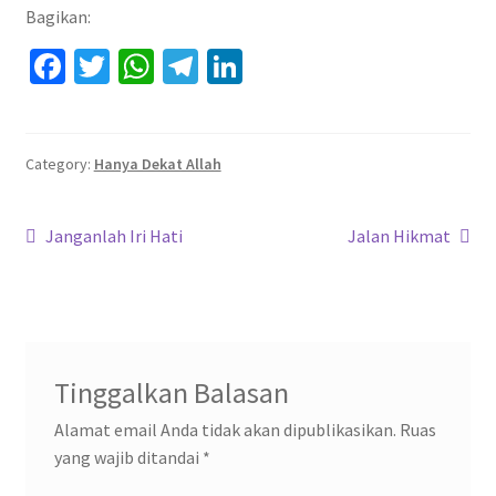
Bagikan:
Fa
T
W
Te
Li
ce
wi
h
le
n
b
tt
at
gr
ke
o
er
sA
a
dI
Category:
Hanya Dekat Allah
o
p
m
n
Navigasi
k
p
Previous
Next
Janganlah Iri Hati
Jalan Hikmat
post:
post:
pos
Tinggalkan Balasan
Alamat email Anda tidak akan dipublikasikan.
Ruas
yang wajib ditandai
*