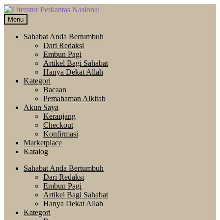
Skip
Langsung
to
ke
Menu
navigation
isi
Sahabat Anda Bertumbuh
Dari Redaksi
Embun Pagi
Artikel Bagi Sahabat
Hanya Dekat Allah
Kategori
Bacaan
Pemahaman Alkitab
Akun Saya
Keranjang
Checkout
Konfirmasi
Marketplace
Katalog
Sahabat Anda Bertumbuh
Dari Redaksi
Embun Pagi
Artikel Bagi Sahabat
Hanya Dekat Allah
Kategori