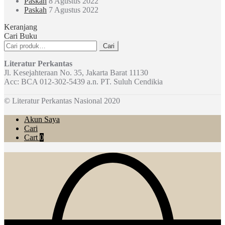
Paskah
8 Agustus 2022
Paskah
7 Agustus 2022
Keranjang
Cari Buku
Pencarian
Cari
untuk:
Literatur Perkantas
Jl. Kesejahteraan No. 35, Jakarta Barat 11130
Acc: BCA 012-302-5439 a.n. PT. Suluh Cendikia
© Literatur Perkantas Nasional 2020
Akun Saya
Cari
Cart
0