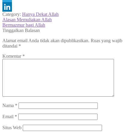
Telegram
Category:
Hanya Dekat Allah
LinkedIn
Navigasi
Previous
Alasan Memuliakan Allah
post:
Next
Bermazmur bagi Allah
pos
post:
Tinggalkan Balasan
Alamat email Anda tidak akan dipublikasikan.
Ruas yang wajib
ditandai
*
Komentar
*
Nama
*
Email
*
Situs Web