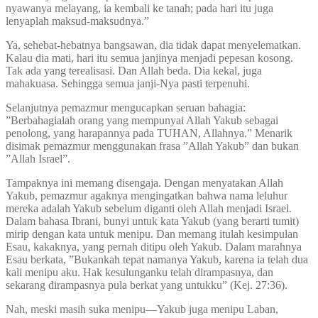
nyawanya melayang, ia kembali ke tanah; pada hari itu juga
lenyaplah maksud-maksudnya.”
Ya, sehebat-hebatnya bangsawan, dia tidak dapat menyelematkan.
Kalau dia mati, hari itu semua janjinya menjadi pepesan kosong.
Tak ada yang terealisasi. Dan Allah beda. Dia kekal, juga
mahakuasa. Sehingga semua janji-Nya pasti terpenuhi.
Selanjutnya pemazmur mengucapkan seruan bahagia:
”Berbahagialah orang yang mempunyai Allah Yakub sebagai
penolong, yang harapannya pada TUHAN, Allahnya.” Menarik
disimak pemazmur menggunakan frasa ”Allah Yakub” dan bukan
”Allah Israel”.
Tampaknya ini memang disengaja. Dengan menyatakan Allah
Yakub, pemazmur agaknya mengingatkan bahwa nama leluhur
mereka adalah Yakub sebelum diganti oleh Allah menjadi Israel.
Dalam bahasa Ibrani, bunyi untuk kata Yakub (yang berarti tumit)
mirip dengan kata untuk menipu. Dan memang itulah kesimpulan
Esau, kakaknya, yang pernah ditipu oleh Yakub. Dalam marahnya
Esau berkata, ”Bukankah tepat namanya Yakub, karena ia telah dua
kali menipu aku. Hak kesulunganku telah dirampasnya, dan
sekarang dirampasnya pula berkat yang untukku” (Kej. 27:36).
Nah, meski masih suka menipu—Yakub juga menipu Laban,