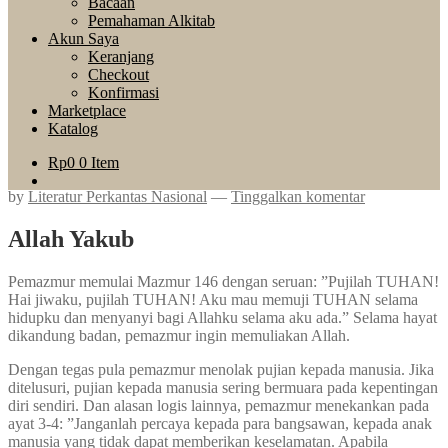
Bacaan
Pemahaman Alkitab
Akun Saya
Keranjang
Checkout
Konfirmasi
Marketplace
Katalog
Rp
0
0 Item
by
Literatur Perkantas Nasional
—
Tinggalkan komentar
Allah Yakub
Pemazmur memulai Mazmur 146 dengan seruan: ”Pujilah TUHAN!
Hai jiwaku, pujilah TUHAN! Aku mau memuji TUHAN selama
hidupku dan menyanyi bagi Allahku selama aku ada.” Selama hayat
dikandung badan, pemazmur ingin memuliakan Allah.
Dengan tegas pula pemazmur menolak pujian kepada manusia. Jika
ditelusuri, pujian kepada manusia sering bermuara pada kepentingan
diri sendiri. Dan alasan logis lainnya, pemazmur menekankan pada
ayat 3-4: ”Janganlah percaya kepada para bangsawan, kepada anak
manusia yang tidak dapat memberikan keselamatan. Apabila