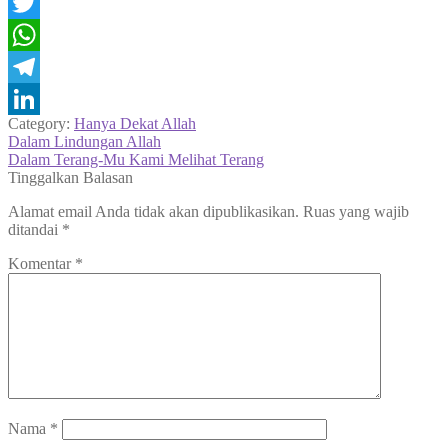
Facebook
Twitter
WhatsApp
Telegram
Category:
Hanya Dekat Allah
LinkedIn
Navigasi
Previous
Dalam Lindungan Allah
post:
Next
Dalam Terang-Mu Kami Melihat Terang
pos
post:
Tinggalkan Balasan
Alamat email Anda tidak akan dipublikasikan.
Ruas yang wajib
ditandai
*
Komentar
*
Nama
*