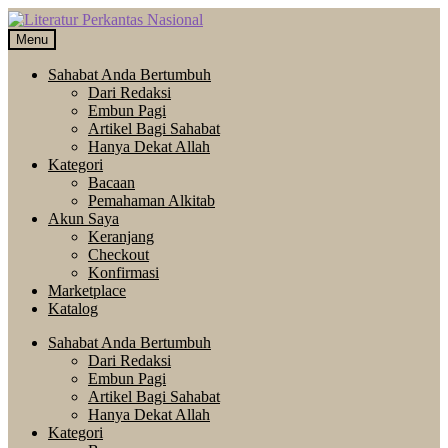
Skip
Langsung
to
ke
Menu
navigation
isi
Sahabat Anda Bertumbuh
Dari Redaksi
Embun Pagi
Artikel Bagi Sahabat
Hanya Dekat Allah
Kategori
Bacaan
Pemahaman Alkitab
Akun Saya
Keranjang
Checkout
Konfirmasi
Marketplace
Katalog
Sahabat Anda Bertumbuh
Dari Redaksi
Embun Pagi
Artikel Bagi Sahabat
Hanya Dekat Allah
Kategori