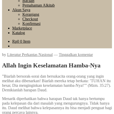
Bacaan
Pemahaman Alkitab
Akun Saya
Keranjang
Checkout
Konfirmasi
Marketplace
Katalog
Rp
0
0 Item
by
Literatur Perkantas Nasional
—
Tinggalkan komentar
Allah Ingin Keselamatan Hamba-Nya
”Biarlah bersorak-sorai dan bersukacita orang-orang yang ingin
melihat aku dibenarkan! Biarlah mereka tetap berkata: ’TUHAN itu
besar, Dia menginginkan keselamatan hamba-Nya!’” (Mzm. 35:27).
Demikianlah harapan Daud.
Menarik diperhatikan bahwa harapan Daud tak hanya bertumpu
pada kelepasan dia dari masalah yang mengurungnya. Tidak hanya
itu. Daud melihat bahwa kelepasannya itu bisa menjadi penguat bagi
orang percaya lainnya.