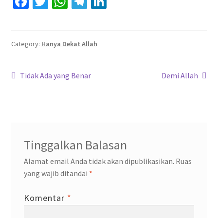
Fa
T
W
Te
Li
ce
wi
h
le
n
b
tt
at
gr
ke
o
er
sA
a
dI
Category:
Hanya Dekat Allah
o
p
m
n
Navigasi
k
p
Previous
Next
Tidak Ada yang Benar
Demi Allah
post:
post:
pos
Tinggalkan Balasan
Alamat email Anda tidak akan dipublikasikan.
Ruas
yang wajib ditandai
*
Komentar
*