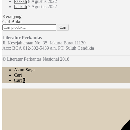
Paskah
8 Agustus 2022
Paskah
7 Agustus 2022
Keranjang
Cari Buku
Pencarian
Cari
untuk:
Literatur Perkantas
Jl. Kesejahteraan No. 35, Jakarta Barat 11130
Acc: BCA 012-302-5439 a.n. PT. Suluh Cendikia
© Literatur Perkantas Nasional 2018
Akun Saya
Cari
Cart
0