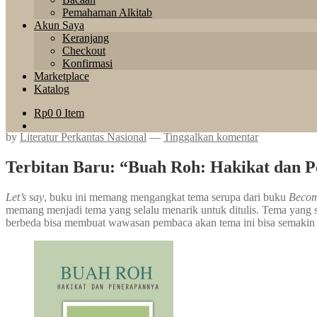
Pemahaman Alkitab
Akun Saya
Keranjang
Checkout
Konfirmasi
Marketplace
Katalog
Rp
0
0 Item
by
Literatur Perkantas Nasional
—
Tinggalkan komentar
Terbitan Baru: “Buah Roh: Hakikat dan 
Let’s say
, buku ini memang mengangkat tema serupa dari buku
Becom
memang menjadi tema yang selalu menarik untuk ditulis. Tema yang 
berbeda bisa membuat wawasan pembaca akan tema ini bisa semakin ka