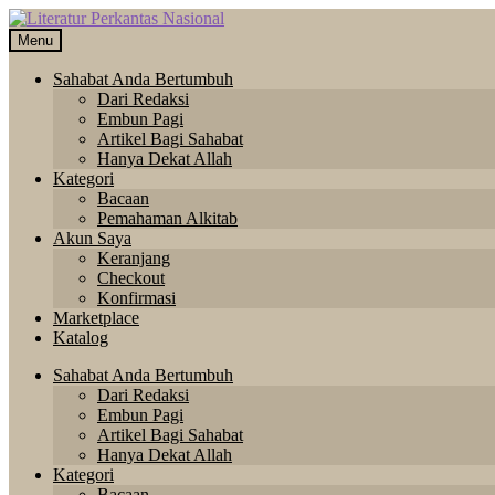
Skip
Langsung
to
ke
Menu
navigation
isi
Sahabat Anda Bertumbuh
Dari Redaksi
Embun Pagi
Artikel Bagi Sahabat
Hanya Dekat Allah
Kategori
Bacaan
Pemahaman Alkitab
Akun Saya
Keranjang
Checkout
Konfirmasi
Marketplace
Katalog
Sahabat Anda Bertumbuh
Dari Redaksi
Embun Pagi
Artikel Bagi Sahabat
Hanya Dekat Allah
Kategori
Bacaan