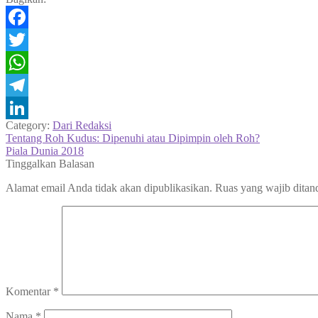
Facebook
Twitter
WhatsApp
Telegram
Category:
Dari Redaksi
LinkedIn
Navigasi
Previous
Tentang Roh Kudus: Dipenuhi atau Dipimpin oleh Roh?
post:
Next
Piala Dunia 2018
pos
post:
Tinggalkan Balasan
Alamat email Anda tidak akan dipublikasikan.
Ruas yang wajib ditan
Komentar
*
Nama
*